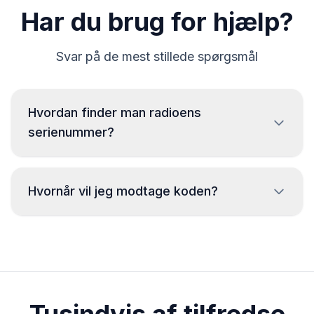
Har du brug for hjælp?
Svar på de mest stillede spørgsmål
Hvordan finder man radioens
serienummer?
For at aflæse serienummeret på en Iveco radio er det
nødvendigt at fjerne og aflæse koden fra mærkaten på
Hvornår vil jeg modtage koden?
radiohuset. Normalt er serienummeret placeret over
eller under stregkoden. Eksempler:
Koden vil blive leveret
øjeblikkeligt
efter
CM0098H2566406
bestilling, uanset tidspunkt på dagen.
BP700562953492
L096