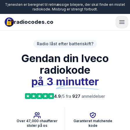
Tjenesten er beregnet til retmæssige bilejere, der skal finde en mistet
radiokode. Misbrug er strengt forbudt.
radiocodes.co
Ope
Radio låst efter batteriskift?
Gendan din Iveco
radiokode
på 3 minutter
4.9
/5 fra
927
anmeldelser
Over 47,000 chauffører
Garanteret matchende
stoler på os
kode