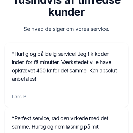
Tusindvis af tilfredse
T0BYD294110168
kunder
8023421 7644061210
Se hvad de siger om vores service.
Hurtig og pålidelig service! Jeg fik koden
inden for få minutter. Værkstedet ville have
opkrævet 450 kr for det samme. Kan absolut
anbefales!
Lars P.
Perfekt service, radioen virkede med det
samme. Hurtig og nem løsning på mit