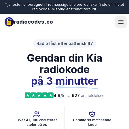
Tjenesten er beregnet til retmæssige bilejere, der skal finde en mistet
radiokode. Misbrug er strengt forbudt.
radiocodes.co
Ope
Radio låst efter batteriskift?
Gendan din Kia
radiokode
på 3 minutter
4.9
/5 fra
927
anmeldelser
Over 47,000 chauffører
Garanteret matchende
stoler på os
kode