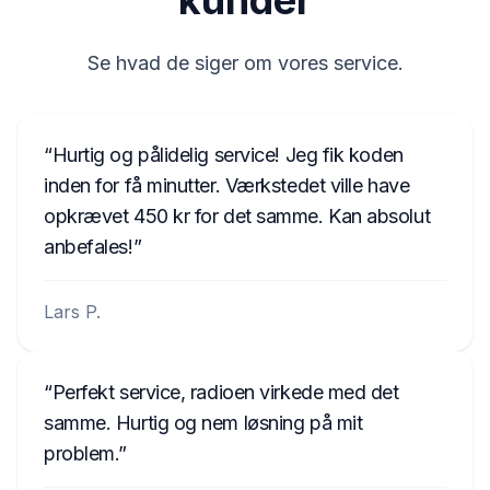
kunder
(01) 1 880 912179 001 7 (21) 11 07 0795
7918HN065012235
Se hvad de siger om vores service.
65012235
FD0893456589123
Hurtig og pålidelig service! Jeg fik koden
UAU4934567X
inden for få minutter. Værkstedet ville have
opkrævet 450 kr for det samme. Kan absolut
UBTE333456X
anbefales!
FSV83345678X
Lars P.
Perfekt service, radioen virkede med det
samme. Hurtig og nem løsning på mit
problem.