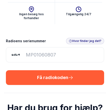
Ingen besøg hos
Tilgængelig 24/7
forhandler
Få radiokoden
Radioens serienummer
Hvor finder jeg det?
Få radiokoden
Har du brug for hjælp?