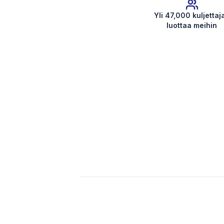
Yli 47,000 kuljettaj
luottaa meihin
Hanki radiokoodi