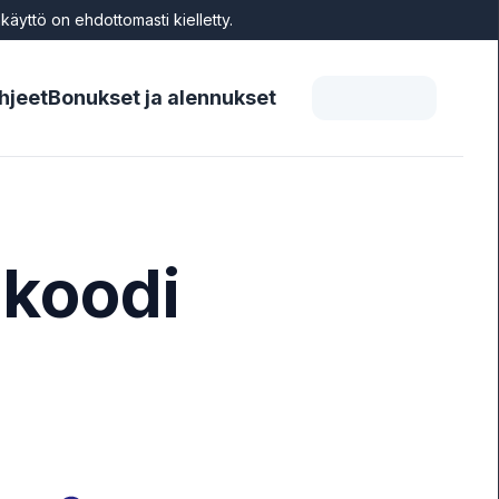
käyttö on ehdottomasti kielletty.
hjeet
Bonukset ja alennukset
okoodi