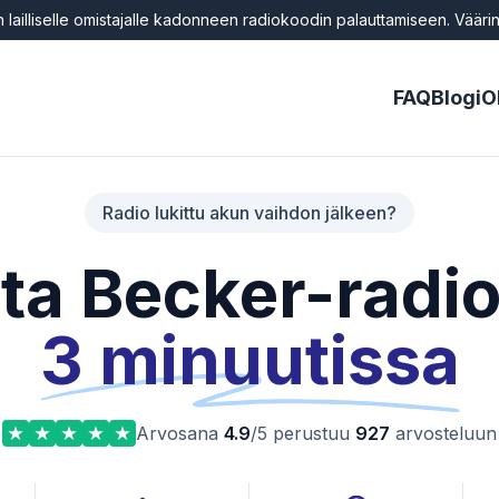
 lailliselle omistajalle kadonneen radiokoodin palauttamiseen. Väärin
FAQ
Blogi
O
Radio lukittu akun vaihdon jälkeen?
ta Becker-radi
3 minuutissa
Arvosana
4.9
/5 perustuu
927
arvosteluun