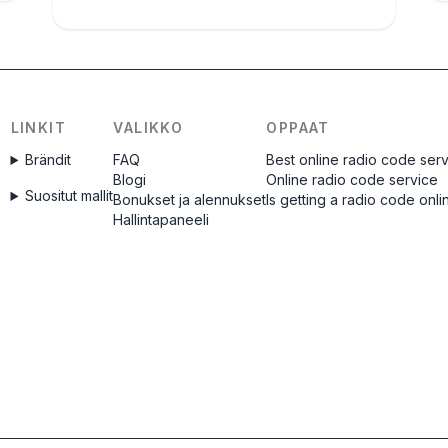
LINKIT
VALIKKO
OPPAAT
Brändit
FAQ
Best online radio code ser
Blogi
Online radio code service
Suositut mallit
Bonukset ja alennukset
Is getting a radio code onli
Hallintapaneeli