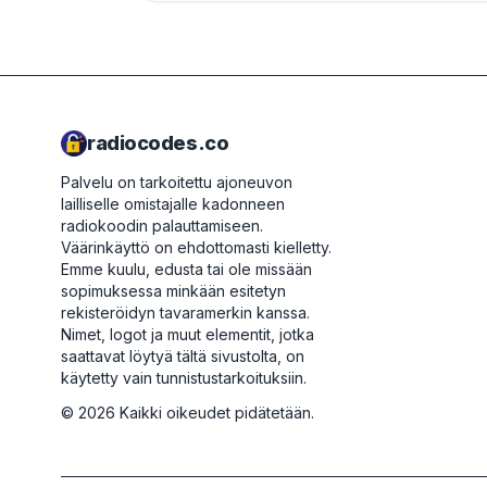
radiocodes.co
Palvelu on tarkoitettu ajoneuvon
lailliselle omistajalle kadonneen
radiokoodin palauttamiseen.
Väärinkäyttö on ehdottomasti kielletty.
Emme kuulu, edusta tai ole missään
sopimuksessa minkään esitetyn
rekisteröidyn tavaramerkin kanssa.
Nimet, logot ja muut elementit, jotka
saattavat löytyä tältä sivustolta, on
käytetty vain tunnistustarkoituksiin.
©
2026
Kaikki oikeudet pidätetään.