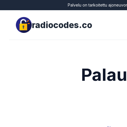
Palvelu on tarkoitettu ajoneuvon
radiocodes.co
Palau