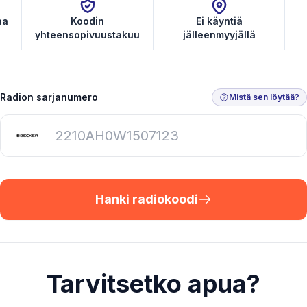
aa
Koodin
Ei käyntiä
yhteensopivuustakuu
jälleenmyyjällä
Radion sarjanumero
Mistä sen löytää?
Hanki radiokoodi
Tarvitsetko apua?