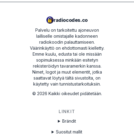
radiocodes.co
Palvelu on tarkoitettu ajoneuvon
lailliselle omistajalle kadonneen
radiokoodin palauttamiseen.
Väärinkäyttö on ehdottomasti kielletty.
Emme kuulu, edusta tai ole missään
sopimuksessa minkään esitetyn
rekisteröidyn tavaramerkin kanssa.
Nimet, logot ja muut elementit, jotka
saattavat löytyä tältä sivustolta, on
käytetty vain tunnistustarkoituksiin.
©
2026
Kaikki oikeudet pidätetään.
LINKIT
Brändit
Suositut mallit