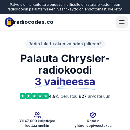
Palvelu on tarkoitettu ajoneuvon lailliselle omistajalle kadonneen
radiokoodin palauttamiseen. Väärinkäyttö on ehdottomasti kielletty.
radiocodes.co
Ope
Radio lukittu akun vaihdon jälkeen?
Palauta Chrysler-
radiokoodi
3 vaiheessa
4.9
/5 perustuu
927
arvosteluun
Yli 47,000 kuljettajaa
Koodin
luottaa meihin
yhteensopivuustakuu