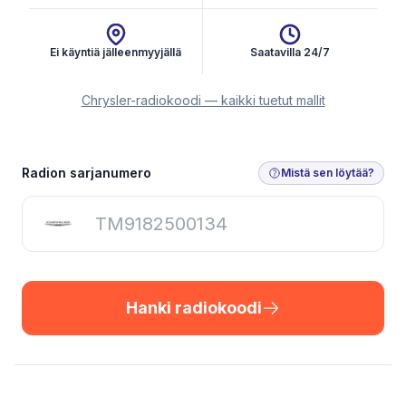
Ei käyntiä jälleenmyyjällä
Saatavilla 24/7
Chrysler-radiokoodi — kaikki tuetut mallit
Hanki radiokoodi
Radion sarjanumero
Mistä sen löytää?
Hanki radiokoodi