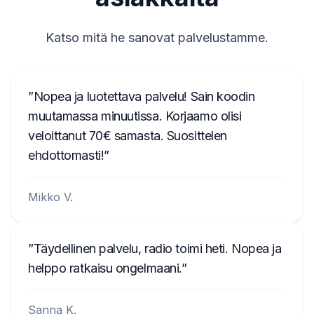
T00AM2221T0368
T19QN202213382
Katso mitä he sanovat palvelustamme.
T0MYD334011268
T00BE317750123
Nopea ja luotettava palvelu! Sain koodin
6802BD061074902
muutamassa minuutissa. Korjaamo olisi
veloittanut 70€ samasta. Suosittelen
T0012010272666
ehdottomasti!
T00713271P0162
A2C3847850100002051
Mikko V.
B40911748B
TQN1882123EA
Täydellinen palvelu, radio toimi heti. Nopea ja
helppo ratkaisu ongelmaani.
W629
Sanna K.