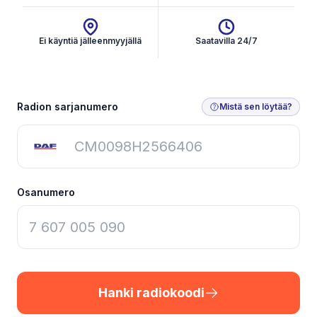
Ei käyntiä jälleenmyyjällä
Saatavilla 24/7
Hanki radiokoodi
Radion sarjanumero
Mistä sen löytää?
Osanumero
Hanki radiokoodi