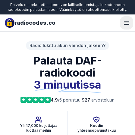
Palvelu on tarkoitettu ajoneuvon lailliselle omistajalle kadonneen
radiokoodin palauttamiseen. Väärinkäyttö on ehdottomasti kielletty.
radiocodes.co
Ope
Radio lukittu akun vaihdon jälkeen?
Palauta DAF-
radiokoodi
3 minuutissa
4.9
/5 perustuu
927
arvosteluun
Yli 47,000 kuljettajaa
Koodin
luottaa meihin
yhteensopivuustakuu