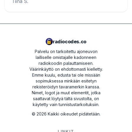
Tiina S.
radiocodes.co
Palvelu on tarkoitettu ajoneuvon
lailliselle omistajalle kadonneen
radiokoodin palauttamiseen.
Väärinkäyttö on ehdottomasti kielletty.
Emme kuulu, edusta tai ole missään
sopimuksessa minkään esitetyn
rekisteröidyn tavaramerkin kanssa.
Nimet, logot ja muut elementit, jotka
saattavat löytyä tältä sivustolta, on
käytetty vain tunnistustarkoituksiin.
©
2026
Kaikki oikeudet pidätetään.
LINKIT