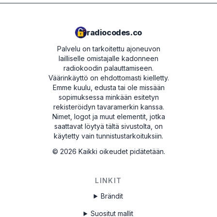
radiocodes.co
Palvelu on tarkoitettu ajoneuvon
lailliselle omistajalle kadonneen
radiokoodin palauttamiseen.
Väärinkäyttö on ehdottomasti kielletty.
Emme kuulu, edusta tai ole missään
sopimuksessa minkään esitetyn
rekisteröidyn tavaramerkin kanssa.
Nimet, logot ja muut elementit, jotka
saattavat löytyä tältä sivustolta, on
käytetty vain tunnistustarkoituksiin.
©
2026
Kaikki oikeudet pidätetään.
LINKIT
Brändit
Suositut mallit