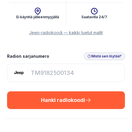
Ei käyntiä jälleenmyyjällä
Saatavilla 24/7
Jeep-radiokoodi — kaikki tuetut mallit
Hanki radiokoodi
Radion sarjanumero
Mistä sen löytää?
Hanki radiokoodi