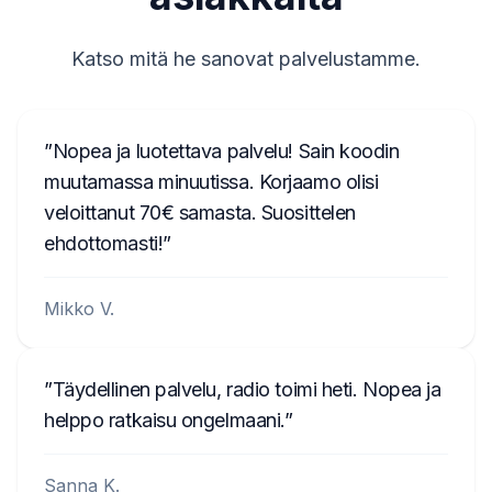
T00AM2221T0368
T19QN202213382
Katso mitä he sanovat palvelustamme.
T0MYD334011268
T00BE317750123
Nopea ja luotettava palvelu! Sain koodin
6802BD061074902
muutamassa minuutissa. Korjaamo olisi
veloittanut 70€ samasta. Suosittelen
T0012010272666
ehdottomasti!
T00713271P0162
A2C3847850100002051
Mikko V.
B40911748B
TQN1882123EA
Täydellinen palvelu, radio toimi heti. Nopea ja
helppo ratkaisu ongelmaani.
W629
Sanna K.