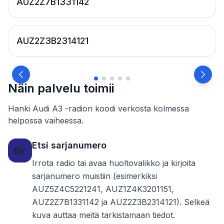
AUZ2Z7B1331142
AUZ2Z3B2314121
Näin palvelu toimii
Hanki Audi A3 -radion koodi verkosta kolmessa
helpossa vaiheessa.
Etsi sarjanumero
📸
Irrota radio tai avaa huoltovalikko ja kirjoita
sarjanumero muistiin (esimerkiksi
AUZ5Z4C5221241, AUZ1Z4K3201151,
AUZ2Z7B1331142 ja AUZ2Z3B2314121). Selkeä
kuva auttaa meitä tarkistamaan tiedot.