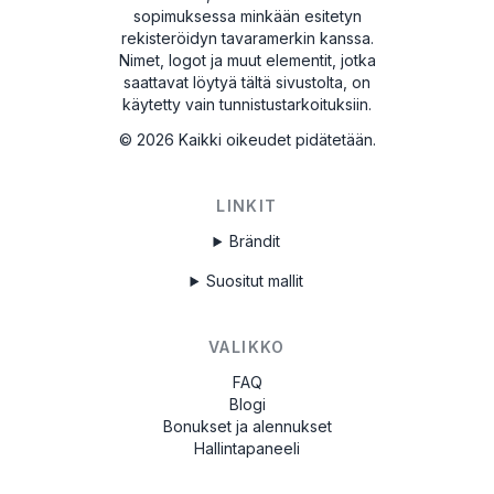
sopimuksessa minkään esitetyn
rekisteröidyn tavaramerkin kanssa.
Nimet, logot ja muut elementit, jotka
saattavat löytyä tältä sivustolta, on
käytetty vain tunnistustarkoituksiin.
©
2026
Kaikki oikeudet pidätetään.
LINKIT
Brändit
Suositut mallit
VALIKKO
FAQ
Blogi
Bonukset ja alennukset
Hallintapaneeli