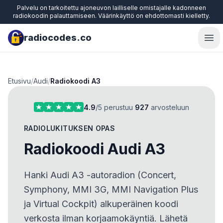
Palvelu on tarkoitettu ajoneuvon lailliselle omistajalle kadonneen
radiokoodin palauttamiseen. Väärinkäyttö on ehdottomasti kielletty.
radiocodes.co
Ope
Etusivu
/
Audi
/
Radiokoodi A3
4.9
/5 perustuu
927
arvosteluun
RADIOLUKITUKSEN OPAS
Radiokoodi Audi A3
Hanki Audi A3 -autoradion (Concert,
Symphony, MMI 3G, MMI Navigation Plus
ja Virtual Cockpit) alkuperäinen koodi
verkosta ilman korjaamokäyntiä. Lähetä