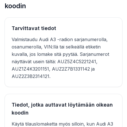
koodin
Tarvittavat tiedot
Valmistaudu Audi A3 -radion sarjanumerolla,
osanumerolla, VIN:llä tai selkeällä etiketin
kuvalla, jos lomake sitä pyytää. Sarjanumerot
näyttävät usein tältä: AUZ5Z4C5221241,
AUZ1Z4K3201151, AUZ2Z7B1331142 ja
AUZ2Z3B2314121.
Tiedot, jotka auttavat löytämään oikean
koodin
Käytä tilauslomaketta myös silloin, kun Audi A3