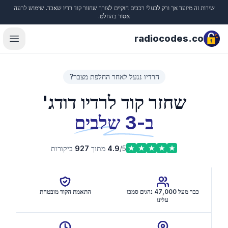
שירות זה מיועד אך ורק לבעלי רכבים חוקיים לצורך שחזור קוד רדיו שאבד. שימוש לרעה
Close
אסור בהחלט.
radiocodes.co
menu
הרדיו ננעל לאחר החלפת מצבר?
שחזר קוד לרדיו דודג'
ב-3 שלבים
/5 מתוך
4.9
927
ביקורות
כבר מעל 47,000 נהגים סמכו
התאמת הקוד מובטחת
עלינו