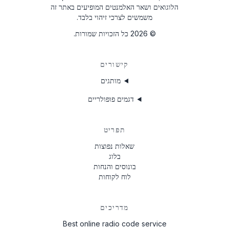
הלוגואים ושאר האלמנטים המופיעים באתר זה
T0MYD334011268
משמשים לצרכי זיהוי בלבד.
T00BE317750123
©
2026
כל הזכויות שמורות.
6802BD061074902
קישורים
T0012010272666
מותגים
T00713271P0162
דגמים פופולריים
A2C3847850100002051
B40911748B
תפריט
שאלות נפוצות
TQN1882123EA
בלוג
בונוסים והנחות
W629
לוח לקוחות
מדריכים
Best online radio code service