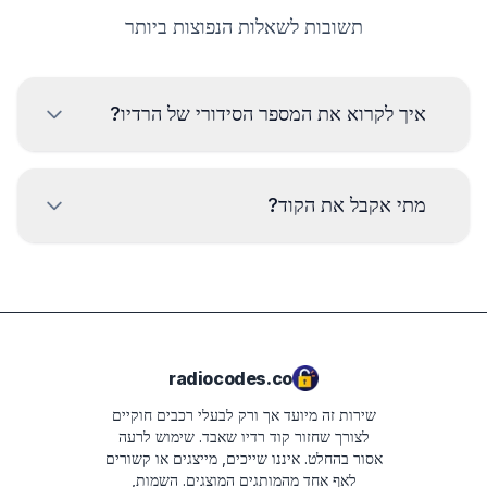
תשובות לשאלות הנפוצות ביותר
איך לקרוא את המספר הסידורי של הרדיו?
כדי לקרוא את המספר הסידורי של רדיו דודג' יש לפרק ולקרוא את
הקוד מהתווית על גוף הרדיו. בדרך כלל המספר הסידורי נמצא מעל
מתי אקבל את הקוד?
או מתחת לברקוד. דוגמאות:
TM9182500134
זמן האספקה תלוי בדגם הרדיו. ברוב המקרים הקודים
נשלחים תוך מספר דקות לאחר התשלום. זמן האספקה
TQDAA282763165
הצפוי יוצג בסיכום ההזמנה בשלב הבא.
TCAAA0693J2098
radiocodes.co
TVPQN14640E50V
שירות זה מיועד אך ורק לבעלי רכבים חוקיים
T00AM2221T0368
לצורך שחזור קוד רדיו שאבד. שימוש לרעה
אסור בהחלט.
איננו שייכים, מייצגים או קשורים
T19QN202213382
לאף אחד מהמותגים המוצגים. השמות,