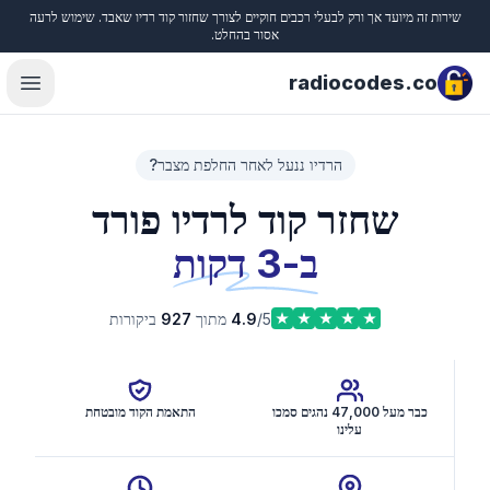
שירות זה מיועד אך ורק לבעלי רכבים חוקיים לצורך שחזור קוד רדיו שאבד. שימוש לרעה
Close
אסור בהחלט.
radiocodes.co
menu
הרדיו ננעל לאחר החלפת מצבר?
שחזר קוד לרדיו פורד
ב-3 דקות
/5 מתוך
4.9
927
ביקורות
כבר מעל 47,000 נהגים סמכו
התאמת הקוד מובטחת
עלינו