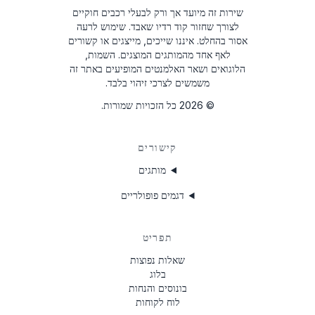
עכשיו תוכל ליהנות מהמוזיקה שלך שוב!
שירות זה מיועד אך ורק לבעלי רכבים חוקיים
ניתן למצוא למטה.
לצורך שחזור קוד רדיו שאבד. שימוש לרעה
אסור בהחלט.
איננו שייכים, מייצגים או קשורים
כלים לפירוק הרדיו
לאף אחד מהמותגים המוצגים. השמות,
הלוגואים ושאר האלמנטים המופיעים באתר זה
משמשים לצרכי זיהוי בלבד.
©
2026
כל הזכויות שמורות.
קישורים
מותגים
דגמים פופולריים
תפריט
שאלות נפוצות
בלוג
בונוסים והנחות
לוח לקוחות