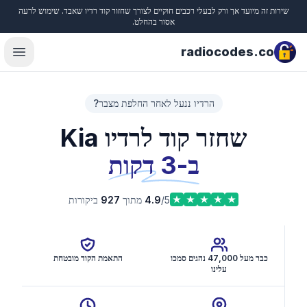
שירות זה מיועד אך ורק לבעלי רכבים חוקיים לצורך שחזור קוד רדיו שאבד. שימוש לרעה
Close
אסור בהחלט.
radiocodes.co
menu
הרדיו ננעל לאחר החלפת מצבר?
שחזר קוד לרדיו Kia
ב-3 דקות
/5 מתוך
4.9
927
ביקורות
כבר מעל 47,000 נהגים סמכו
התאמת הקוד מובטחת
עלינו