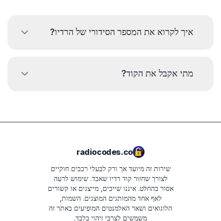
איך לקרוא את המספר הסידורי של הרדיו?
כדי לקרוא את המספר הסידורי של רדיו Kia יש לפרק ולקרוא את
הקוד מהתווית על גוף הרדיו. בדרך כלל המספר הסידורי נמצא מעל
מתי אקבל את הקוד?
או מתחת לברקוד. דוגמאות:
MP01060807
הקוד יועבר
מיידית
לאחר ביצוע ההזמנה, ללא קשר
לשעה ביום.
M0674077020
HN445-UN
radiocodes.co
11 07 0210
שירות זה מיועד אך ורק לבעלי רכבים חוקיים
(01) 1 880 912179 001 7 (21) 11 07 0795
לצורך שחזור קוד רדיו שאבד. שימוש לרעה
אסור בהחלט.
איננו שייכים, מייצגים או קשורים
7918HN065012235
לאף אחד מהמותגים המוצגים. השמות,
הלוגואים ושאר האלמנטים המופיעים באתר זה
65012235
משמשים לצרכי זיהוי בלבד.