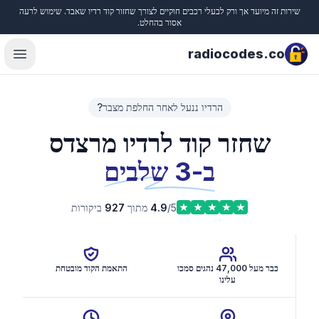
שירות זה מיועד אך ורק לבעלי רכבים חוקיים לצורך שחזור קוד רדיו שאבד. שימוש לרעה
Close
אסור בהחלט.
radiocodes.co
menu
הרדיו ננעל לאחר החלפת מצבר?
שחזר קוד לרדיו מרצדס
ב-3 שלבים
/5 מתוך
4.9
927
ביקורות
כבר מעל 47,000 נהגים סמכו
התאמת הקוד מובטחת
עלינו