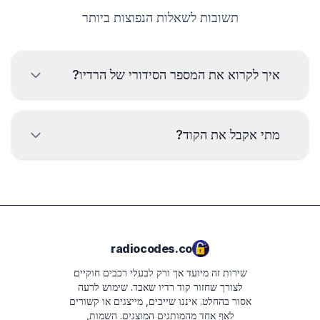
תשובות לשאלות הנפוצות ביותר
איך לקרוא את המספר הסידורי של הרדיו?
כדי לקרוא את המספר הסידורי של רדיו מרצדס יש לפרק ולקרוא את
הקוד מהתווית על גוף הרדיו. בדרך כלל המספר הסידורי נמצא מעל
מתי אקבל את הקוד?
או מתחת לברקוד. דוגמאות:
BP723346696293
זמן האספקה תלוי בדגם הרדיו. ברוב המקרים הקודים
נשלחים תוך מספר דקות לאחר התשלום. זמן האספקה
W1507123
הצפוי יוצג בסיכום ההזמנה בשלב הבא.
AL2910X0505900
radiocodes.co
PA9715W0028233
שירות זה מיועד אך ורק לבעלי רכבים חוקיים
B250
לצורך שחזור קוד רדיו שאבד. שימוש לרעה
אסור בהחלט.
איננו שייכים, מייצגים או קשורים
281155248RTK123
לאף אחד מהמותגים המוצגים. השמות,