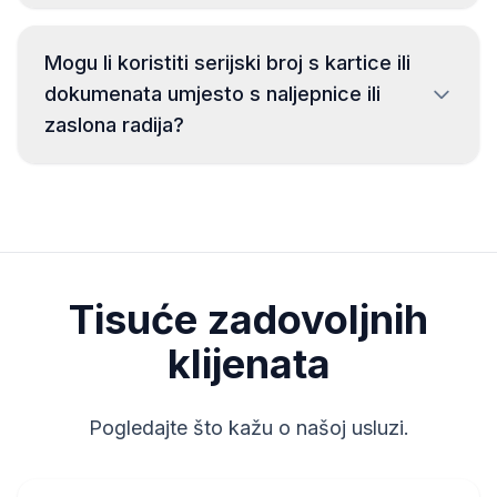
radija. Obično se serijski broj nalazi iznad ili ispod
crtičnog koda. Primjeri:
AUZ5Z4C5221241,
Vrijeme dostave ovisi o modelu radija. U
Mogu li koristiti serijski broj s kartice ili
AUZ1Z4K3201151, AUZ2Z7B1331142,
većini slučajeva kodovi se dostavljaju u roku
AUZ2Z3B2314121
.
dokumenata umjesto s naljepnice ili
od nekoliko minuta nakon plaćanja.
zaslona radija?
Procijenjeno vrijeme dostave bit će
prikazano u sažetku narudžbe u sljedećem
koraku.
Ne preporučujemo to. Ponekad serijski broj
s kartice ili dokumenata pripada drugom
uređaju, što onemogućuje oporavak
ispravnog koda. Ako ipak odlučite koristiti
Tisuće zadovoljnih
broj s kartice, činite to na vlastitu
odgovornost.
klijenata
Pogledajte što kažu o našoj usluzi.