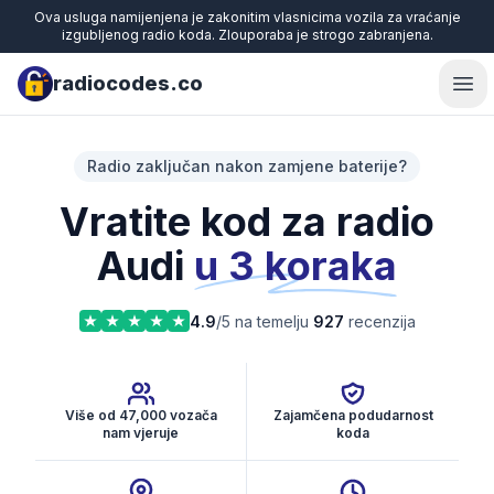
Ova usluga namijenjena je zakonitim vlasnicima vozila za vraćanje
izgubljenog radio koda. Zlouporaba je strogo zabranjena.
radiocodes.co
Ope
Radio zaključan nakon zamjene baterije?
Vratite kod za radio
Audi
u 3 koraka
4.9
/5 na temelju
927
recenzija
Više od 47,000 vozača
Zajamčena podudarnost
nam vjeruje
koda