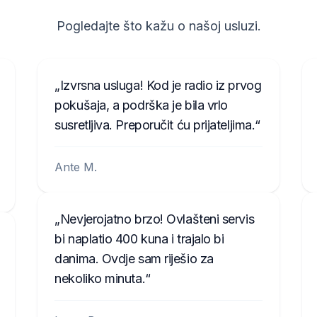
Pogledajte što kažu o našoj usluzi.
T00713271P0162
A2C3847850100002051
B40911748B
TQN1882123EA
W629
Izvrsna usluga! Kod je radio iz prvog
pokušaja, a podrška je bila vrlo
susretljiva. Preporučit ću prijateljima.
Ante M.
Nevjerojatno brzo! Ovlašteni servis
bi naplatio 400 kuna i trajalo bi
danima. Ovdje sam riješio za
nekoliko minuta.