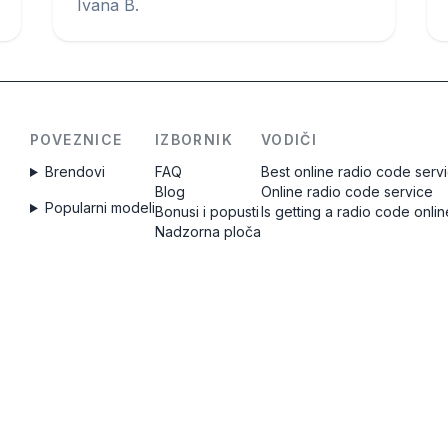
Ivana B.
POVEZNICE
IZBORNIK
VODIČI
Brendovi
FAQ
Best online radio code serv
Blog
Online radio code service
Popularni modeli
Bonusi i popusti
Is getting a radio code onli
Nadzorna ploča