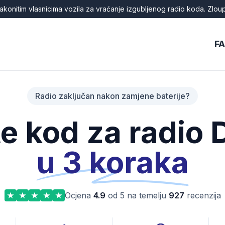
akonitim vlasnicima vozila za vraćanje izgubljenog radio koda. Zlou
F
Radio zaključan nakon zamjene baterije?
te kod za radio
u 3 koraka
Ocjena
4.9
od 5 na temelju
927
recenzija