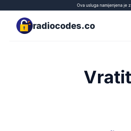
Ova usluga namijenjena je z
radiocodes.co
Vrati