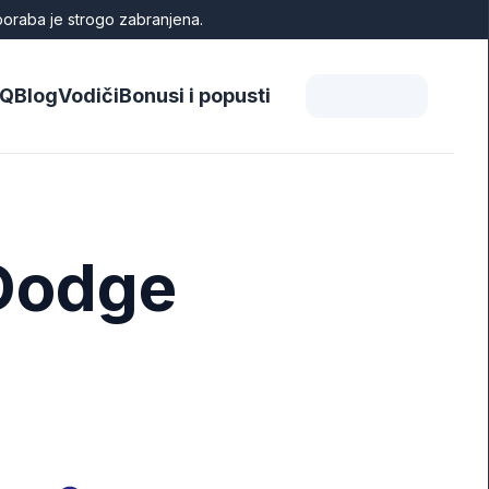
poraba je strogo zabranjena.
AQ
Blog
Vodiči
Bonusi i popusti
 Dodge