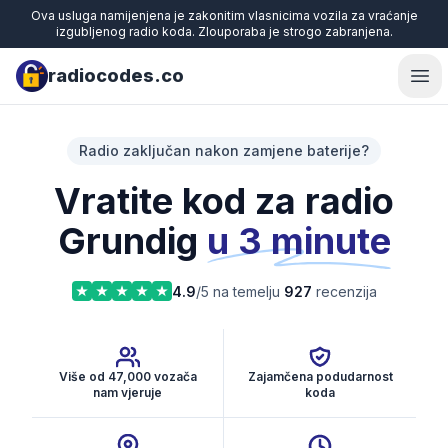
Ova usluga namijenjena je zakonitim vlasnicima vozila za vraćanje
izgubljenog radio koda. Zlouporaba je strogo zabranjena.
radiocodes.co
Ope
Radio zaključan nakon zamjene baterije?
Vratite kod za radio
Grundig
u 3 minute
4.9
/5 na temelju
927
recenzija
Više od 47,000 vozača
Zajamčena podudarnost
nam vjeruje
koda