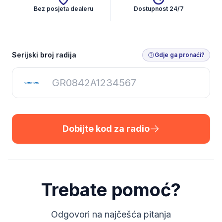
Bez posjeta dealeru
Dostupnost 24/7
Dobijte kod za radio
Serijski broj radija
Gdje ga pronaći?
Dobijte kod za radio
Trebate pomoć?
Odgovori na najčešća pitanja