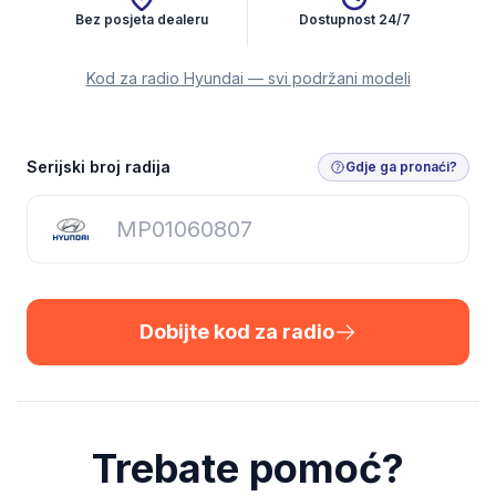
Bez posjeta dealeru
Dostupnost 24/7
Kod za radio Hyundai — svi podržani modeli
Dobijte kod za radio
Serijski broj radija
Gdje ga pronaći?
Dobijte kod za radio
Trebate pomoć?