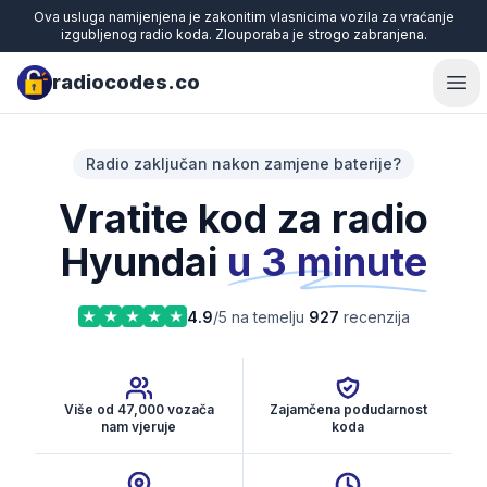
Ova usluga namijenjena je zakonitim vlasnicima vozila za vraćanje
izgubljenog radio koda. Zlouporaba je strogo zabranjena.
radiocodes.co
Ope
Radio zaključan nakon zamjene baterije?
Vratite kod za radio
Hyundai
u 3 minute
4.9
/5 na temelju
927
recenzija
Više od 47,000 vozača
Zajamčena podudarnost
nam vjeruje
koda