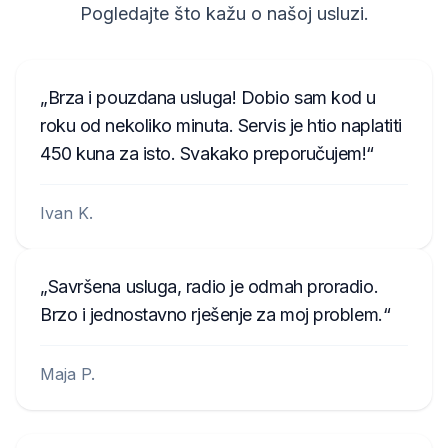
7918HN065012235
Pogledajte što kažu o našoj usluzi.
65012235
FD0893456589123
Brza i pouzdana usluga! Dobio sam kod u
UAU4934567X
roku od nekoliko minuta. Servis je htio naplatiti
450 kuna za isto. Svakako preporučujem!
UBTE333456X
FSV83345678X
Ivan K.
Savršena usluga, radio je odmah proradio.
Brzo i jednostavno rješenje za moj problem.
Maja P.