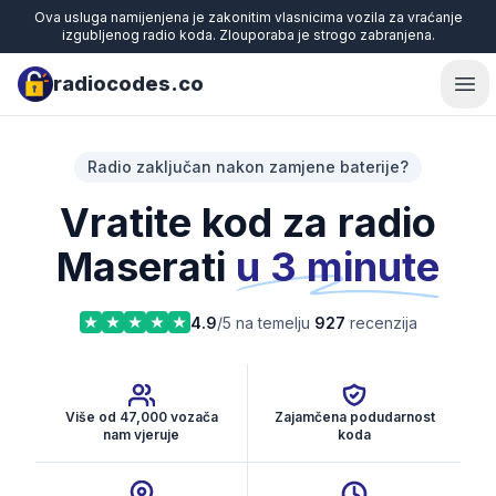
Ova usluga namijenjena je zakonitim vlasnicima vozila za vraćanje
izgubljenog radio koda. Zlouporaba je strogo zabranjena.
radiocodes.co
Ope
Radio zaključan nakon zamjene baterije?
Vratite kod za radio
Maserati
u 3 minute
4.9
/5 na temelju
927
recenzija
Više od 47,000 vozača
Zajamčena podudarnost
nam vjeruje
koda