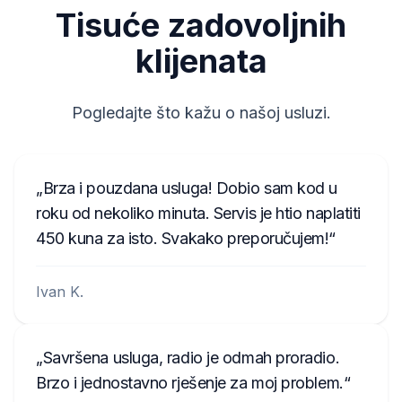
Tisuće zadovoljnih
067003105800D5910079026514
klijenata
00790
Pogledajte što kažu o našoj usluzi.
Brza i pouzdana usluga! Dobio sam kod u
roku od nekoliko minuta. Servis je htio naplatiti
450 kuna za isto. Svakako preporučujem!
Ivan K.
Savršena usluga, radio je odmah proradio.
Brzo i jednostavno rješenje za moj problem.