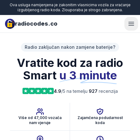
Ova usluga namijenjena je zakonitim vlasnicima vozila za vraćanje
izgubljenog radio koda. Zlouporaba je strogo zabranjena.
radiocodes.co
Ope
Radio zaključan nakon zamjene baterije?
Vratite kod za radio
Smart
u 3 minute
4.9
/5 na temelju
927
recenzija
Više od 47,000 vozača
Zajamčena podudarnost
nam vjeruje
koda