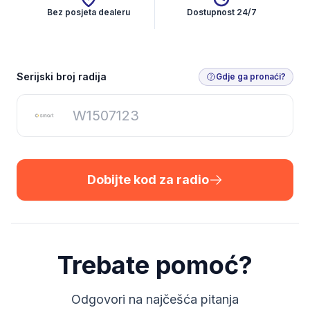
Bez posjeta dealeru
Dostupnost 24/7
Dobijte kod za radio
Serijski broj radija
Gdje ga pronaći?
Dobijte kod za radio
Trebate pomoć?
Odgovori na najčešća pitanja