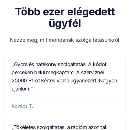
BP052677003905
Több ezer elégedett
E1994
ügyfél
8200057681TJ823
281155248RTK123
Nézze meg, mit mondanak szolgáltatásunkról.
2210AH0W1507123
A2C1458550300001501
Gyors és hatékony szolgáltatás! A kódot
C70000001234
perceken belül megkaptam. A szerviznél
25000 Ft-ot kértek volna ugyanezért. Nagyon
ajánlom!
Kovács T.
Tökéletes szolgáltatás, a rádióm azonnal