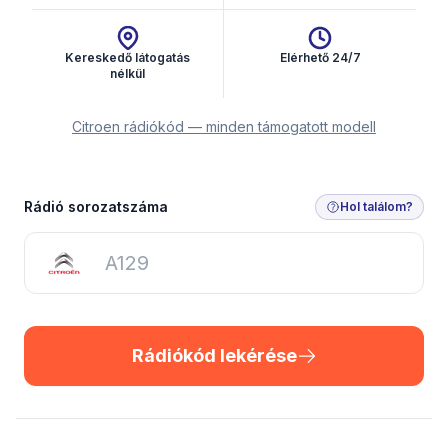
Kereskedő látogatás
Elérhető 24/7
nélkül
Citroen rádiókód — minden támogatott modell
Rádiókód lekérése
Rádió sorozatszáma
Hol találom?
Rádiókód lekérése