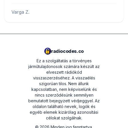
Varga Z.
radiocodes.co
Ez a szolgáltatás a törvényes
járműtulajdonosok számára készült az
elveszett rádiókód
visszaszerzéséhez. A visszaélés
szigorúan tilos.
Nem állunk
kapcsolatban, nem képviselünk és
nincs szerződésünk semmilyen
bemutatott bejegyzett védjeggyel. Az
oldalon található nevek, logók és
egyéb elemek kizárólag azonosítási
célokat szolgálnak.
©
2026
Minden jog fenntartva.