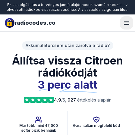
Ez a szolgáltatás a törvényes járműtulajdonosok számára készült az
elveszett rádiókód visszaszerzéséhez. A visszaélés szigorúan tilos.
radiocodes.co
Ope
Akkumulátorcsere után zárolva a rádió?
Állítsa vissza Citroen
rádiókódját
3 perc alatt
4.9
/5,
927
értékelés alapján
Már több mint 47,000
Garantáltan megfelelő kód
sofőr bízik bennünk