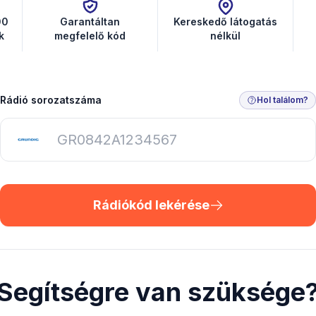
00
Garantáltan
Kereskedő látogatás
k
megfelelő kód
nélkül
Rádió sorozatszáma
Hol találom?
Rádiókód lekérése
Segítségre van szüksége