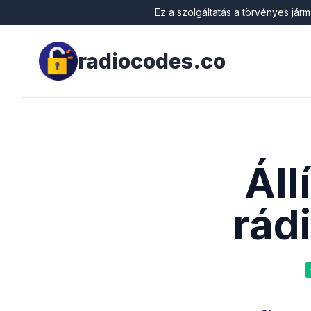
Ez a szolgáltatás a törvényes jár
radiocodes.co
Áll
rád