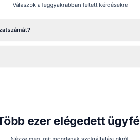
Válaszok a leggyakrabban feltett kérdésekre
ozatszámát?
A Grundig rádió sorozatszámának leolvasásához ki kell
szerelnie a rádiót és le kell olvasnia a kódot a rádió
burkolatán lévő címkéről. A sorozatszám általában a
vonalkód felett vagy alatt található. Példák:
A kódot
azonnal
megkapja a rendelés leadása
GR0842A1234567
FA0985B1234567
után, a nap bármely szakában.
DB0922R0999501
Több ezer elégedett ügyfé
Nézze meg, mit mondanak szolgáltatásunkról.