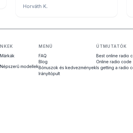
Horváth K.
INKEK
MENÜ
ÚTMUTATÓK
Márkák
FAQ
Best online radio 
Blog
Online radio code
Népszerű modellek
Bónuszok és kedvezmények
Is getting a radio 
Irányítópult