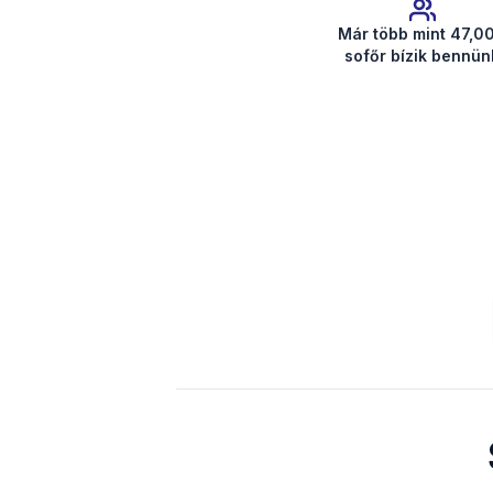
Már több mint 47,0
sofőr bízik bennün
Rádiókód lekérése