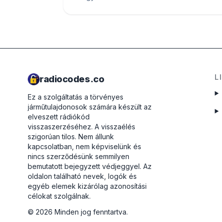
L
radiocodes.co
Ez a szolgáltatás a törvényes
járműtulajdonosok számára készült az
elveszett rádiókód
visszaszerzéséhez. A visszaélés
szigorúan tilos.
Nem állunk
kapcsolatban, nem képviselünk és
nincs szerződésünk semmilyen
bemutatott bejegyzett védjeggyel. Az
oldalon található nevek, logók és
egyéb elemek kizárólag azonosítási
célokat szolgálnak.
©
2026
Minden jog fenntartva.