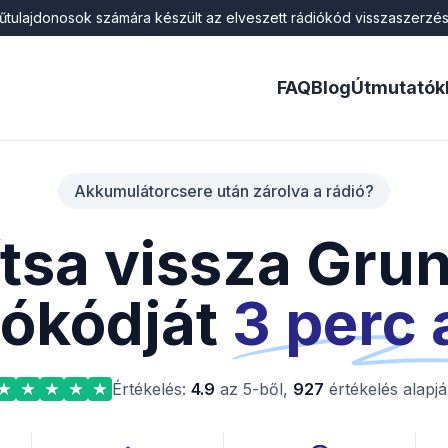
műtulajdonosok számára készült az elveszett rádiókód visszaszerzésé
FAQ
Blog
Útmutatók
Akkumulátorcsere után zárolva a rádió?
ítsa vissza Gru
iókódját
3 perc 
Értékelés:
4.9
az 5-ből,
927
értékelés alapj