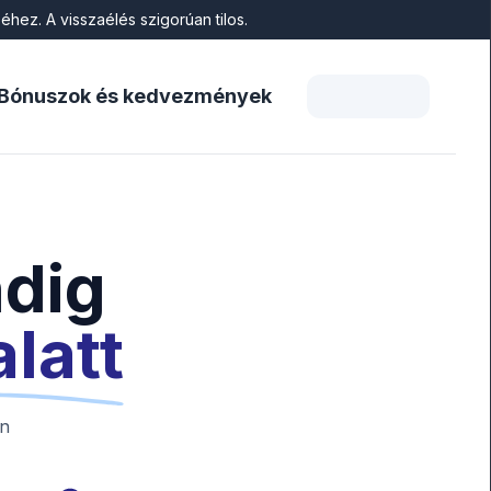
hez. A visszaélés szigorúan tilos.
Bónuszok és kedvezmények
ndig
alatt
án