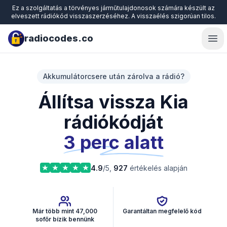
Ez a szolgáltatás a törvényes járműtulajdonosok számára készült az
elveszett rádiókód visszaszerzéséhez. A visszaélés szigorúan tilos.
radiocodes.co
Ope
Akkumulátorcsere után zárolva a rádió?
Állítsa vissza Kia
rádiókódját
3 perc alatt
4.9
/5,
927
értékelés alapján
Már több mint 47,000
Garantáltan megfelelő kód
sofőr bízik bennünk