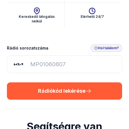
Kereskedő látogatás
Elérhető 24/7
nélkül
Rádiókód lekérése
Rádió sorozatszáma
Hol találom?
Rádiókód lekérése
Segítségre van