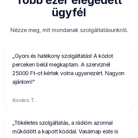
Több ezer elégedett
11 07 0210
ügyfél
(01) 1 880 912179 001 7 (21) 11 07 0795
7918HN065012235
Nézze meg, mit mondanak szolgáltatásunkról.
65012235
FD0893456589123
Gyors és hatékony szolgáltatás! A kódot
UAU4934567X
perceken belül megkaptam. A szerviznél
25000 Ft-ot kértek volna ugyanezért. Nagyon
UBTE333456X
ajánlom!
FSV83345678X
Kovács T.
Tökéletes szolgáltatás, a rádióm azonnal
működött a kapott kóddal. Vasárnap este is