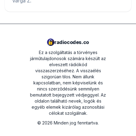
Varga Z.
radiocodes.co
Ez a szolgáltatás a törvényes
járműtulajdonosok számára készült az
elveszett rádiókód
visszaszerzéséhez. A visszaélés
szigorúan tilos.
Nem állunk
kapcsolatban, nem képviselünk és
nincs szerződésünk semmilyen
bemutatott bejegyzett védjeggyel. Az
oldalon található nevek, logók és
egyéb elemek kizárólag azonosítási
célokat szolgálnak.
©
2026
Minden jog fenntartva.