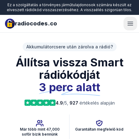
Ez a szolgáltatás a törvényes járműtulajdonosok számára készült az
elveszett rádiókód visszaszerzéséhez. A visszaélés szigorúan tilos.
radiocodes.co
Ope
Akkumulátorcsere után zárolva a rádió?
Állítsa vissza Smart
rádiókódját
3 perc alatt
4.9
/5,
927
értékelés alapján
Már több mint 47,000
Garantáltan megfelelő kód
sofőr bízik bennünk