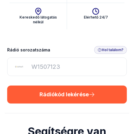
Kereskedő látogatás
Elérhető 24/7
nélkül
Rádiókód lekérése
Rádió sorozatszáma
Hol találom?
Rádiókód lekérése
Segítségre van