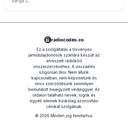
Varga Z.
radiocodes.co
Ez a szolgáltatás a törvényes
járműtulajdonosok számára készült az
elveszett rádiókód
visszaszerzéséhez. A visszaélés
szigorúan tilos.
Nem állunk
kapcsolatban, nem képviselünk és
nincs szerződésünk semmilyen
bemutatott bejegyzett védjeggyel. Az
oldalon található nevek, logók és
egyéb elemek kizárólag azonosítási
célokat szolgálnak.
©
2026
Minden jog fenntartva.