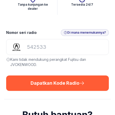
Tanpa kunjungan ke
Tersedia 24/7
dealer
Dapatkan Kode Radio
Nomor seri radio
Di mana menemukannya?
Kami tidak mendukung perangkat Fujitsu dan
JVCKENWOOD.
Dapatkan Kode Radio
Butuh bantuan?