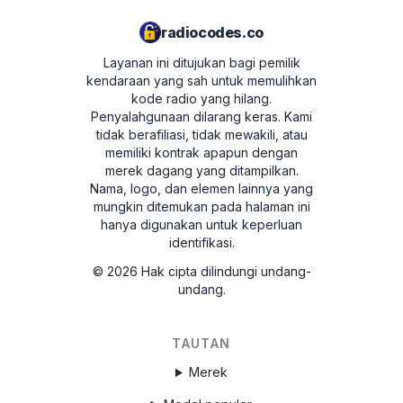
Tampilan akan berpindah antara dua layar:
U dengan 4 digit pertama nomor seri
radiocodes.co
(misalnya U2200) dan L dengan 4 digit
Layanan ini ditujukan bagi pemilik
terakhir nomor seri (misalnya L0055).
kendaraan yang sah untuk memulihkan
Catat 8 digit tanpa menyertakan huruf U
kode radio yang hilang.
Penyalahgunaan dilarang keras.
Kami
dan L - ini adalah nomor seri radio Anda.
tidak berafiliasi, tidak mewakili, atau
Untuk mendapatkan kode, masukkan di
memiliki kontrak apapun dengan
formulir di atas.
merek dagang yang ditampilkan.
Nama, logo, dan elemen lainnya yang
mungkin ditemukan pada halaman ini
Acura TL 2003 - 2007
hanya digunakan untuk keperluan
identifikasi.
Putar kunci kontak ke posisi ACC (I).
©
2026
Hak cipta dilindungi undang-
Nyalakan radio dan pastikan tampilan
undang.
menunjukkan "CODE". Jika tidak, cabut
sekering selama 1 menit, lalu kembali ke
TAUTAN
langkah 1.
Merek
Matikan perangkat.
Tekan dan tahan bagian atas tombol