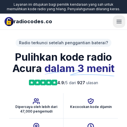
Layanan ini ditujukan bagi pemilik kendaraan yang sah untuk
memulihkan kode radio yang hilang. Penyalahgunaan dilarang keras.
radiocodes.co
Ope
Radio terkunci setelah penggantian baterai?
Pulihkan kode radio
Acura
dalam 3 menit
4.9
/5 dari
927
ulasan
Dipercaya oleh lebih dari
Kecocokan kode dijamin
47,000 pengemudi