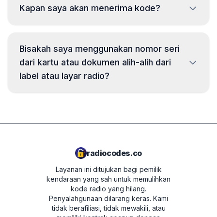
Kapan saya akan menerima kode?
diperlukan pelepasan dan membaca kode dari
label pada casing radio. Biasanya nomor seri
berada di atas atau di bawah kode batang.
Waktu pengiriman tergantung pada model
Bisakah saya menggunakan nomor seri
Contoh:
AUZ5Z4C5221241, AUZ1Z4K3201151,
radio. Dalam sebagian besar kasus, kode
AUZ2Z7B1331142, AUZ2Z3B2314121
.
dari kartu atau dokumen alih-alih dari
dikirim dalam beberapa menit setelah
label atau layar radio?
pembayaran. Perkiraan waktu pengiriman
akan ditampilkan dalam ringkasan pesanan
di langkah berikutnya.
Kami tidak menyarankan ini. Terkadang
nomor seri dari kartu atau dokumen milik
perangkat yang berbeda, yang membuat
tidak mungkin untuk memulihkan kode yang
radiocodes.co
benar. Jika Anda memutuskan untuk
menggunakan nomor dari kartu, Anda
Layanan ini ditujukan bagi pemilik
kendaraan yang sah untuk memulihkan
melakukannya atas risiko Anda sendiri.
kode radio yang hilang.
Penyalahgunaan dilarang keras.
Kami
tidak berafiliasi, tidak mewakili, atau