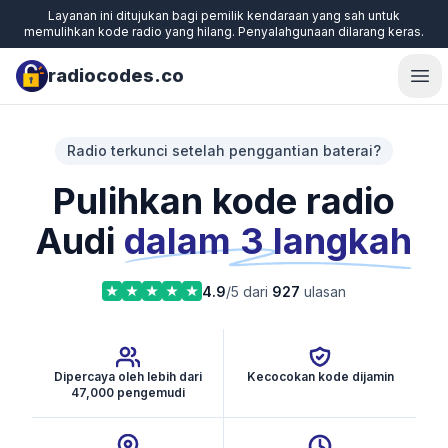
Layanan ini ditujukan bagi pemilik kendaraan yang sah untuk
memulihkan kode radio yang hilang. Penyalahgunaan dilarang keras.
radiocodes.co
Ope
Radio terkunci setelah penggantian baterai?
Pulihkan kode radio
Audi
dalam 3 langkah
4.9
/5 dari
927
ulasan
Dipercaya oleh lebih dari
Kecocokan kode dijamin
47,000 pengemudi