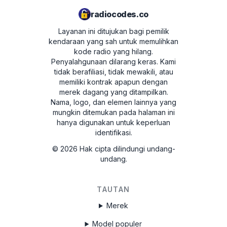
yang benar.
radiocodes.co
Ulangi operasi ini untuk tombol berikutnya -
Jika Anda memiliki model radio lain, mungkin
2, 3, dan 4.
Layanan ini ditujukan bagi pemilik
perlu mengeluarkannya dan membaca kode
kendaraan yang sah untuk memulihkan
Untuk mengkonfirmasi, tekan tombol 5.
dari label pada casing radio. Contoh dapat
kode radio yang hilang.
ditemukan di bawah ini.
Penyalahgunaan dilarang keras.
Kami
Sekarang Anda dapat menikmati musik lagi!
tidak berafiliasi, tidak mewakili, atau
Alat untuk melepas radio
memiliki kontrak apapun dengan
merek dagang yang ditampilkan.
Nama, logo, dan elemen lainnya yang
mungkin ditemukan pada halaman ini
hanya digunakan untuk keperluan
identifikasi.
©
2026
Hak cipta dilindungi undang-
undang.
TAUTAN
Merek
Model populer