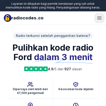
Layanan ini ditujukan bagi pemilik kendaraan yang sah untuk
memulihkan kode radio yang hilang. Penyalahgunaan dilarang keras.
radiocodes.co
Ope
Radio terkunci setelah penggantian baterai?
Pulihkan kode radio
Ford
dalam 3 menit
4.9
/5 dari
927
ulasan
Dipercaya oleh lebih dari
Kecocokan kode dijamin
47,000 pengemudi