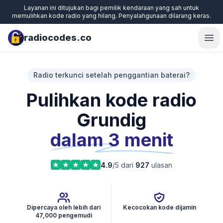
Layanan ini ditujukan bagi pemilik kendaraan yang sah untuk
memulihkan kode radio yang hilang. Penyalahgunaan dilarang keras.
radiocodes.co
Ope
Radio terkunci setelah penggantian baterai?
Pulihkan kode radio
Grundig
dalam 3 menit
4.9
/5 dari
927
ulasan
Dipercaya oleh lebih dari
Kecocokan kode dijamin
47,000 pengemudi