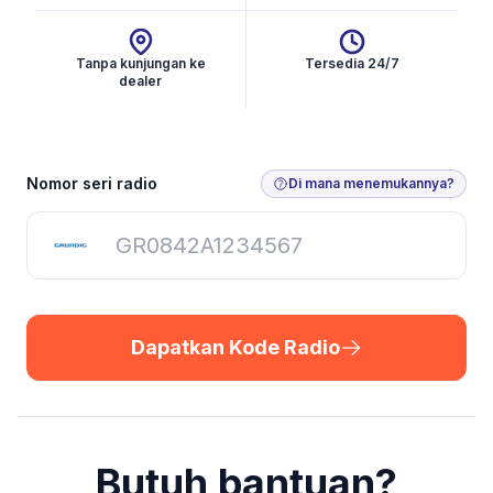
Tanpa kunjungan ke
Tersedia 24/7
dealer
Dapatkan Kode Radio
Nomor seri radio
Di mana menemukannya?
Dapatkan Kode Radio
Butuh bantuan?