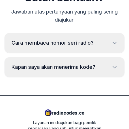
Jawaban atas pertanyaan yang paling sering
diajukan
Cara membaca nomor seri radio?
Untuk membaca nomor seri radio Grundig, diperlukan
pelepasan dan membaca kode dari label pada casing
Kapan saya akan menerima kode?
radio. Biasanya nomor seri berada di atas atau di
bawah kode batang. Contoh:
Kode akan diberikan
segera
setelah
GR0842A1234567
melakukan pemesanan, terlepas dari waktu
FA0985B1234567
hari itu.
DB0922R0999501
radiocodes.co
Layanan ini ditujukan bagi pemilik
kendaraan yang sah untuk memulihkan