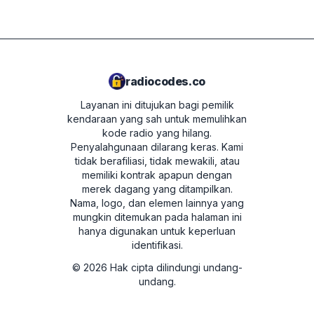
Kami tidak mendukung perangkat Delphi dan
T00BE174690622
Magneti Marelli.
W1507123
7801HN0Y1234567
radiocodes.co
067003105800D5910079026514
Layanan ini ditujukan bagi pemilik
kendaraan yang sah untuk memulihkan
00790
kode radio yang hilang.
Penyalahgunaan dilarang keras.
Kami
tidak berafiliasi, tidak mewakili, atau
memiliki kontrak apapun dengan
merek dagang yang ditampilkan.
Nama, logo, dan elemen lainnya yang
mungkin ditemukan pada halaman ini
hanya digunakan untuk keperluan
identifikasi.
©
2026
Hak cipta dilindungi undang-
undang.