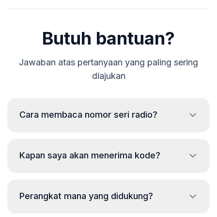
Butuh bantuan?
Jawaban atas pertanyaan yang paling sering
diajukan
Cara membaca nomor seri radio?
Untuk membaca nomor seri radio Maserati, diperlukan
pelepasan dan membaca kode dari label pada casing
Kapan saya akan menerima kode?
radio. Biasanya nomor seri berada di atas atau di
bawah kode batang. Contoh:
Kode akan diberikan
segera
setelah
BP723346696293
Perangkat mana yang didukung?
melakukan pemesanan, terlepas dari waktu
CM1232E0794521
hari itu.