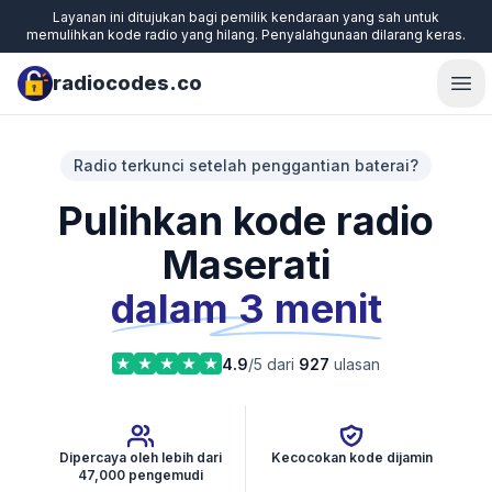
Layanan ini ditujukan bagi pemilik kendaraan yang sah untuk
memulihkan kode radio yang hilang. Penyalahgunaan dilarang keras.
radiocodes.co
Ope
Radio terkunci setelah penggantian baterai?
Pulihkan kode radio
Maserati
dalam 3 menit
4.9
/5 dari
927
ulasan
Dipercaya oleh lebih dari
Kecocokan kode dijamin
47,000 pengemudi