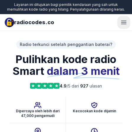
Layanan ini ditujukan bagi pemilik kendaraan yang sah untuk
memulihkan kode radio yang hilang. Penyalahgunaan dilarang keras.
radiocodes.co
Ope
Radio terkunci setelah penggantian baterai?
Pulihkan kode radio
Smart
dalam 3 menit
4.9
/5 dari
927
ulasan
Dipercaya oleh lebih dari
Kecocokan kode dijamin
47,000 pengemudi