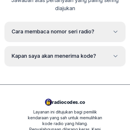
Jawaban atas pertanyaan yang paling sering
diajukan
Cara membaca nomor seri radio?
Untuk membaca nomor seri radio Smart, diperlukan
pelepasan dan membaca kode dari label pada casing
Kapan saya akan menerima kode?
radio. Biasanya nomor seri berada di atas atau di
bawah kode batang. Contoh:
Kode akan diberikan
segera
setelah
W1507123
melakukan pemesanan, terlepas dari waktu
2210AH0W1507123
hari itu.
MC1200V0996078
radiocodes.co
Layanan ini ditujukan bagi pemilik
kendaraan yang sah untuk memulihkan
kode radio yang hilang.
Penyalahgunaan dilarang keras.
Kami