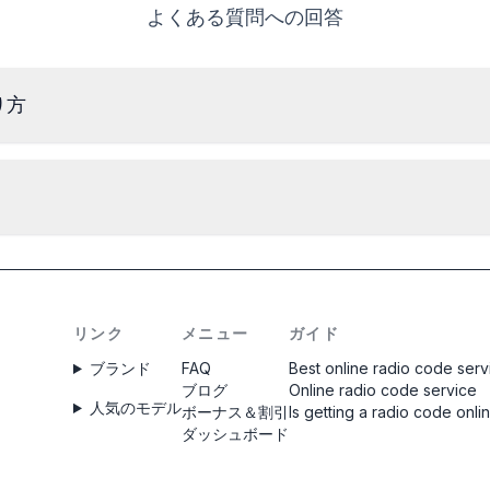
よくある質問への回答
り方
フェラーリラジオのシリアル番号を読み取るには、取り外し
て、筐体のラベルからコードを読み取る必要があります。通
常、シリアル番号はバーコードの上または下にあります。
例：
コードは注文と同時に
即座
に配信されますので、
BP723346696293
W1507123
時刻に関係なく受け取ることができます。
CM1232E0794521
58153123
リンク
メニュー
ガイド
ブランド
FAQ
Best online radio code serv
ブログ
Online radio code service
人気のモデル
ボーナス＆割引
Is getting a radio code onli
ダッシュボード