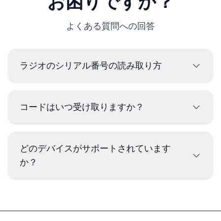
お困りですか？
よくある質問への回答
ラジオのシリアル番号の読み取り方
マセラティラジオのシリアル番号を読み取るには、取り外
して、筐体のラベルからコードを読み取る必要がありま
コードはいつ受け取りますか？
す。通常、シリアル番号はバーコードの上または下にあり
ます。例：
コードは注文と同時に
即座
に配信されますの
BP723346696293
どのデバイスがサポートされています
で、時刻に関係なく受け取ることができます。
か？
CM1232E0794521
T00BE174690622
デバイスDelphiとMagneti Marelliをサポートしてい
W1507123
ません。
7801HN0Y1234567