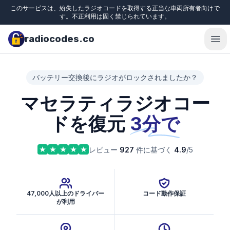
このサービスは、紛失したラジオコードを取得する正当な車両所有者向けで
す。不正利用は固く禁じられています。
radiocodes.co
Ope
バッテリー交換後にラジオがロックされましたか？
マセラティラジオコー
ドを復元
3分で
レビュー
927
件に基づく
4.9
/5
47,000人以上のドライバー
コード動作保証
が利用