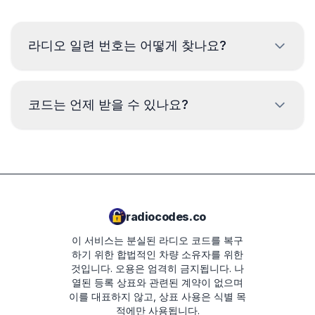
라디오 일련 번호는 어떻게 찾나요?
블라우풍크트 라디오의 일련 번호를 읽으려면 기기 케이스
의 라벨에서 코드를 확인해야 합니다. 주로 바코드 위나 아
코드는 언제 받을 수 있나요?
래에 있습니다. 예:
BP723346696293
코드는 시간대와 관계없이 주문 완료 후
즉시
제공됩니다.
VWZ1Z2K8198892
SKZ2Z3C1482102
radiocodes.co
AUZ5Z4C5221241
이 서비스는 분실된 라디오 코드를 복구
SEZ1Z3F6422042
하기 위한 합법적인 차량 소유자를 위한
것입니다. 오용은 엄격히 금지됩니다.
나
열된 등록 상표와 관련된 계약이 없으며
이를 대표하지 않고, 상표 사용은 식별 목
적에만 사용됩니다.