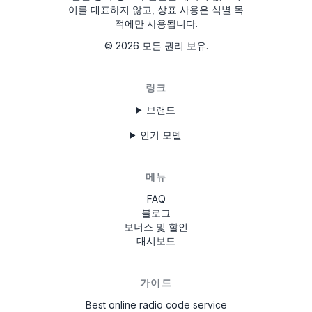
이를 대표하지 않고, 상표 사용은 식별 목
T0MYD334011268
적에만 사용됩니다.
T00BE317750123
©
2026
모든 권리 보유.
6802BD061074902
링크
T0012010272666
브랜드
T00713271P0162
인기 모델
A2C3847850100002051
B40911748B
메뉴
FAQ
TQN1882123EA
블로그
보너스 및 할인
W629
대시보드
가이드
Best online radio code service