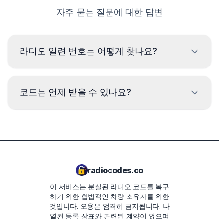
자주 묻는 질문에 대한 답변
라디오 일련 번호는 어떻게 찾나요?
닷지 라디오의 일련 번호를 읽으려면 기기 케이스의 라벨에
서 코드를 확인해야 합니다. 주로 바코드 위나 아래에 있습
코드는 언제 받을 수 있나요?
니다. 예:
TM9182500134
배송 시간은 라디오 모델에 따라 다릅니다. 대
부분의 경우 코드는 결제 후 몇 분 내에 배송됩
TQDAA282763165
니다. 예상 배송 시간은 다음 단계의 주문 요약
TCAAA0693J2098
에 표시됩니다.
radiocodes.co
TVPQN14640E50V
이 서비스는 분실된 라디오 코드를 복구
T00AM2221T0368
하기 위한 합법적인 차량 소유자를 위한
것입니다. 오용은 엄격히 금지됩니다.
나
T19QN202213382
열된 등록 상표와 관련된 계약이 없으며