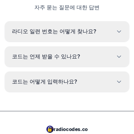
자주 묻는 질문에 대한 답변
라디오 일련 번호는 어떻게 찾나요?
2004년 이후 모델의
6000 CD
라디오에서는 1과 6
코드는 언제 받을 수 있나요?
버튼을 눌러 화면에 일련 번호를 표시할 수 있습니
다. 예:
V239531
(항상 V로 시작).
코드는 시간대와 관계없이 주문 완료 후
즉시
코드는 어떻게 입력하나요?
제공됩니다.
4500 RDS
라디오 모델에서는 2와 6버튼을 누르면
됩니다. 화면에 일련 번호가 다음과 같이 나타납니
다:
M328991
.
라디오를 켜고 코드 입력 모드인지 확인합니다.
올바른 숫자가 나타날 때까지 1번 버튼을 누릅
니다.
다른 라디오 모델의 경우 라디오를 제거하고 기기
다음 버튼인 2, 3, 4번 버튼에도 이 조작을 반복
케이스의 라벨에서 코드를 읽어야 할 수 있습니다.
radiocodes.co
합니다.
예는 아래에 있습니다.