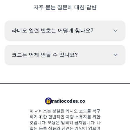
자주 묻는 질문에 대한 답변
라디오 일련 번호는 어떻게 찾나요?
지프 라디오의 일련 번호를 읽으려면 기기 케이스의 라벨에
서 코드를 확인해야 합니다. 주로 바코드 위나 아래에 있습
코드는 언제 받을 수 있나요?
니다. 예:
TM9182500134
배송 시간은 라디오 모델에 따라 다릅니다. 대
부분의 경우 코드는 결제 후 몇 분 내에 배송됩
TQDAA282763165
니다. 예상 배송 시간은 다음 단계의 주문 요약
TCAAA0693J2098
에 표시됩니다.
radiocodes.co
TVPQN14640E50V
이 서비스는 분실된 라디오 코드를 복구
T00AM2221T0368
하기 위한 합법적인 차량 소유자를 위한
것입니다. 오용은 엄격히 금지됩니다.
나
T19QN202213382
열된 등록 상표와 관련된 계약이 없으며