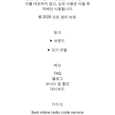
이를 대표하지 않고, 상표 사용은 식별 목
T0MYD334011268
적에만 사용됩니다.
T00BE317750123
©
2026
모든 권리 보유.
6802BD061074902
링크
T0012010272666
브랜드
T00713271P0162
인기 모델
A2C3847850100002051
B40911748B
메뉴
FAQ
TQN1882123EA
블로그
보너스 및 할인
W629
대시보드
가이드
Best online radio code service