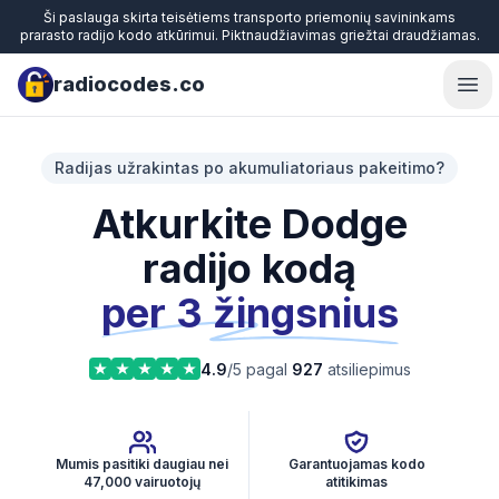
Ši paslauga skirta teisėtiems transporto priemonių savininkams
prarasto radijo kodo atkūrimui. Piktnaudžiavimas griežtai draudžiamas.
radiocodes.co
Ope
Radijas užrakintas po akumuliatoriaus pakeitimo?
Atkurkite Dodge
radijo kodą
per 3 žingsnius
4.9
/5 pagal
927
atsiliepimus
Mumis pasitiki daugiau nei
Garantuojamas kodo
47,000 vairuotojų
atitikimas