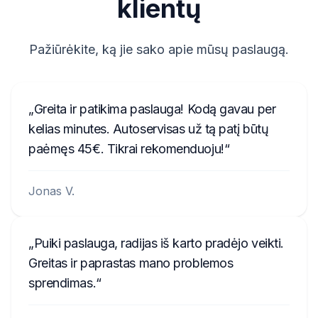
klientų
T00AM2221T0368
T19QN202213382
Pažiūrėkite, ką jie sako apie mūsų paslaugą.
T0MYD334011268
T00BE317750123
Greita ir patikima paslauga! Kodą gavau per
6802BD061074902
kelias minutes. Autoservisas už tą patį būtų
paėmęs 45€. Tikrai rekomenduoju!
T0012010272666
T00713271P0162
Jonas V.
A2C3847850100002051
B40911748B
Puiki paslauga, radijas iš karto pradėjo veikti.
TQN1882123EA
Greitas ir paprastas mano problemos
sprendimas.
W629