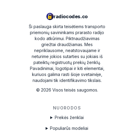
radiocodes.co
Ši paslauga skirta teisėtiems transporto
priemonių savininkams prarasto radijo
kodo atkūrimui. Piktnaudžiavimas
griežtai draudžiamas.
Mes
nepriklausome, neatstovaujame ir
neturime jokios sutarties su jokiais iš
pateiktų registruotų prekių ženklų.
Pavadinimai, logotipai ir kiti elementai,
kuriuos galima rasti šioje svetainėje,
naudojami tik identifikavimo tikslais.
©
2026
Visos teisės saugomos.
NUORODOS
Prekės ženklai
Populiarūs modeliai