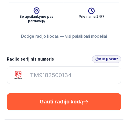
Be apsilankymo pas
Prieinama 24/7
pardavėją
Dodge radijo kodas — visi palaikomi modeliai
Gauti radijo kodą
Radijo serijinis numeris
Kur jį rasti?
Gauti radijo kodą