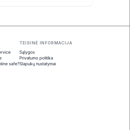
TEISINĖ INFORMACIJA
ervice
Sąlygos
e
Privatumo politika
nline safe?
Slapukų nustatymai