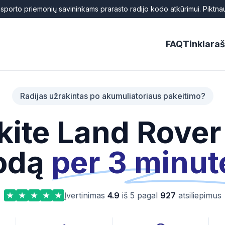
ansporto priemonių savininkams prarasto radijo kodo atkūrimui. Piktn
FAQ
Tinklaraš
Radijas užrakintas po akumuliatoriaus pakeitimo?
kite Land Rover 
odą
per 3 minut
Įvertinimas
4.9
iš 5 pagal
927
atsiliepimus