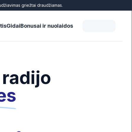
audžiavimas griežtai draudžiamas.
tis
Gidai
Bonusai ir nuolaidos
radijo
es