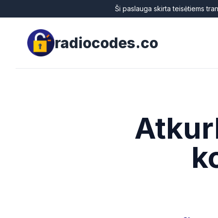
Ši paslauga skirta teisėtiems tr
radiocodes.co
Atkur
k