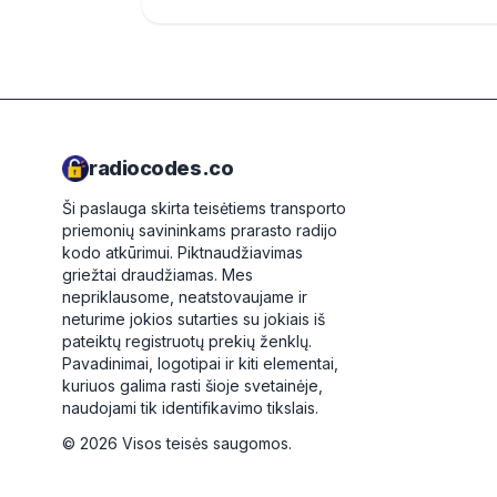
radiocodes.co
Ši paslauga skirta teisėtiems transporto
priemonių savininkams prarasto radijo
kodo atkūrimui. Piktnaudžiavimas
griežtai draudžiamas.
Mes
nepriklausome, neatstovaujame ir
neturime jokios sutarties su jokiais iš
pateiktų registruotų prekių ženklų.
Pavadinimai, logotipai ir kiti elementai,
kuriuos galima rasti šioje svetainėje,
naudojami tik identifikavimo tikslais.
©
2026
Visos teisės saugomos.