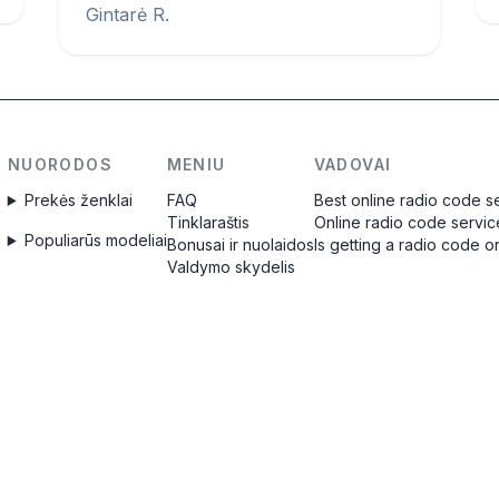
Gintarė R.
NUORODOS
MENIU
VADOVAI
Prekės ženklai
FAQ
Best online radio code s
Tinklaraštis
Online radio code servic
Populiarūs modeliai
Bonusai ir nuolaidos
Is getting a radio code o
Valdymo skydelis