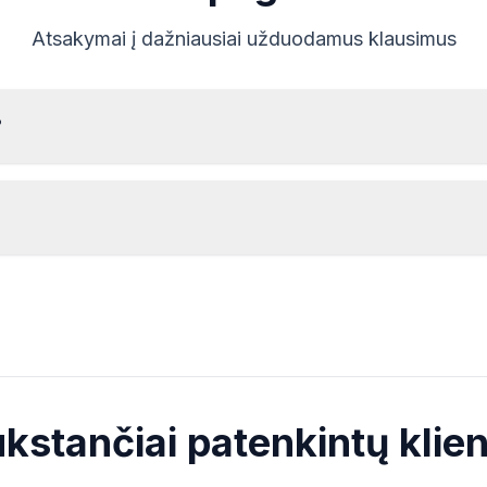
Atsakymai į dažniausiai užduodamus klausimus
?
Norint perskaityti Land Rover radijo serijinį numerį, reikia jį
išimti ir perskaityti kodą iš etiketės ant radijo korpuso.
Serijinis numeris paprastai būna virš arba po brūkšniniu
kodu. Pavyzdžiai:
Kodas bus teikiamas
nedelsiant
po užsakymo
M328991
IAM001786
pateikimo, nepriklausomai nuo paros laiko.
kstančiai patenkintų klie