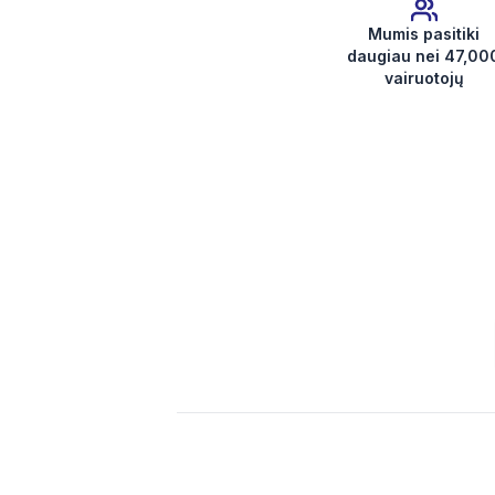
Mumis pasitiki
daugiau nei 47,00
vairuotojų
Gauti radijo kodą