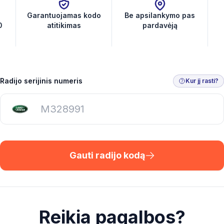
Garantuojamas kodo
Be apsilankymo pas
0
atitikimas
pardavėją
Radijo serijinis numeris
Kur jį rasti?
Gauti radijo kodą
Reikia pagalbos?