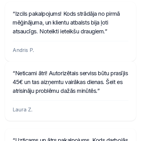
Izcils pakalpojums! Kods strādāja no pirmā
mēģinājuma, un klientu atbalsts bija ļoti
atsaucīgs. Noteikti ieteikšu draugiem.
Andris P.
Neticami ātri! Autorizētais serviss būtu prasījis
45€ un tas aizņemtu vairākas dienas. Šeit es
atrisināju problēmu dažās minūtēs.
Laura Z.
Uzticams un ātrs pakalpojums. Kods darbojās