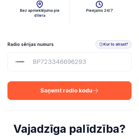
Bez apmeklējuma pie
Pieejams 24/7
dīlera
Saņemt radio kodu
Radio sērijas numurs
Kur to atrast?
Saņemt radio kodu
Vajadzīga palīdzība?