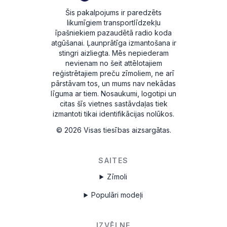
Šis pakalpojums ir paredzēts
likumīgiem transportlīdzekļu
īpašniekiem pazaudētā radio koda
atgūšanai. Ļaunprātīga izmantošana ir
stingri aizliegta.
Mēs nepiederam
nevienam no šeit attēlotajiem
reģistrētajiem preču zīmoliem, ne arī
pārstāvam tos, un mums nav nekādas
līguma ar tiem. Nosaukumi, logotipi un
citas šīs vietnes sastāvdaļas tiek
izmantoti tikai identifikācijas nolūkos.
©
2026
Visas tiesības aizsargātas.
SAITES
Zīmoli
Populāri modeļi
IZVĒLNE