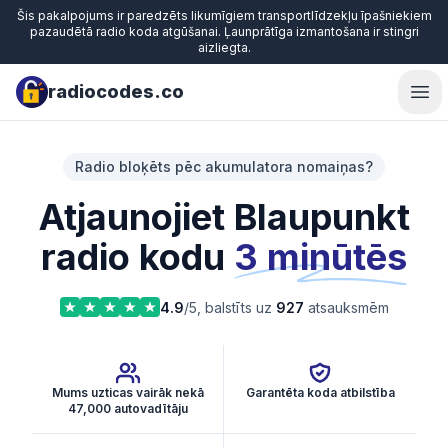
Šis pakalpojums ir paredzēts likumīgiem transportlīdzekļu īpašniekiem
pazaudētā radio koda atgūšanai. Ļaunprātīga izmantošana ir stingri
aizliegta.
radiocodes.co
Ope
Radio bloķēts pēc akumulatora nomaiņas?
Atjaunojiet Blaupunkt
radio kodu
3 minūtēs
4.9
/5, balstīts uz
927
atsauksmēm
Mums uzticas vairāk nekā
Garantēta koda atbilstība
47,000 autovadītāju