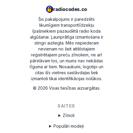
radiocodes.co
Šis pakalpojums ir paredzēts
likumīgiem transportlīdzekļu
īpašniekiem pazaudētā radio koda
atgūšanai. Ļaunprātīga izmantošana ir
stingri aizliegta.
Mēs nepiederam
nevienam no šeit attēlotajiem
reģistrētajiem preču zīmoliem, ne arī
pārstāvam tos, un mums nav nekādas
līguma ar tiem. Nosaukumi, logotipi un
citas šīs vietnes sastāvdaļas tiek
izmantoti tikai identifikācijas nolūkos.
©
2026
Visas tiesības aizsargātas.
SAITES
Zīmoli
Populāri modeļi