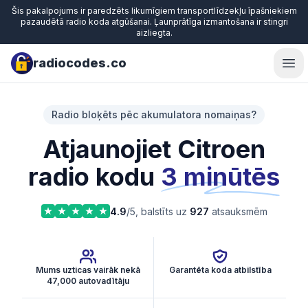
Šis pakalpojums ir paredzēts likumīgiem transportlīdzekļu īpašniekiem
pazaudētā radio koda atgūšanai. Ļaunprātīga izmantošana ir stingri
aizliegta.
radiocodes.co
Ope
Radio bloķēts pēc akumulatora nomaiņas?
Atjaunojiet Citroen
radio kodu
3 minūtēs
4.9
/5, balstīts uz
927
atsauksmēm
Mums uzticas vairāk nekā
Garantēta koda atbilstība
47,000 autovadītāju