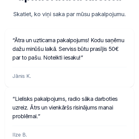
281155248RTK123
Skatiet, ko viņi saka par mūsu pakalpojumu.
2210AH0W1507123
A2C1458550300001501
Ātra un uzticama pakalpojums! Kodu saņēmu
C70000001234
dažu minūšu laikā. Serviss būtu prasījis 50€
par to pašu. Noteikti iesaku!
Jānis K.
Lielisks pakalpojums, radio sāka darboties
uzreiz. Ātrs un vienkāršs risinājums manai
problēmai.
Ilze B.