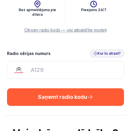
Bez apmeklējuma pie
Pieejams 24/7
dīlera
Citroen radio kods — visi atbalstītie modeļi
Saņemt radio kodu
Radio sērijas numurs
Kur to atrast?
Saņemt radio kodu