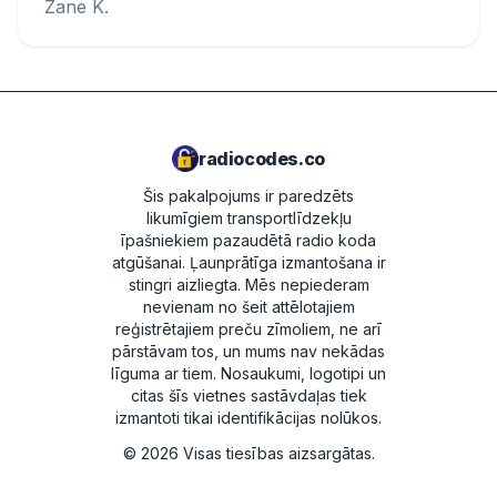
Zane K.
radiocodes.co
Šis pakalpojums ir paredzēts
likumīgiem transportlīdzekļu
īpašniekiem pazaudētā radio koda
atgūšanai. Ļaunprātīga izmantošana ir
stingri aizliegta.
Mēs nepiederam
nevienam no šeit attēlotajiem
reģistrētajiem preču zīmoliem, ne arī
pārstāvam tos, un mums nav nekādas
līguma ar tiem. Nosaukumi, logotipi un
citas šīs vietnes sastāvdaļas tiek
izmantoti tikai identifikācijas nolūkos.
©
2026
Visas tiesības aizsargātas.