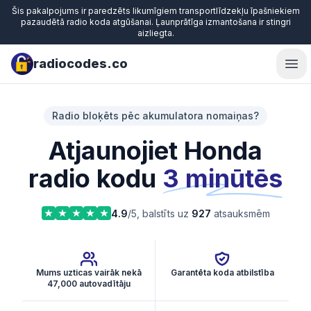
Šis pakalpojums ir paredzēts likumīgiem transportlīdzekļu īpašniekiem
pazaudētā radio koda atgūšanai. Ļaunprātīga izmantošana ir stingri
aizliegta.
radiocodes.co
Ope
Radio bloķēts pēc akumulatora nomaiņas?
Atjaunojiet Honda
radio kodu
3 minūtēs
4.9
/5, balstīts uz
927
atsauksmēm
Mums uzticas vairāk nekā
Garantēta koda atbilstība
47,000 autovadītāju