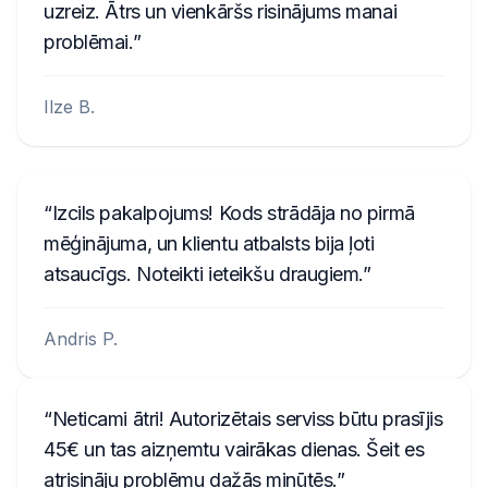
taustiņu augšējās pusītes, tad nospiediet un
uzreiz. Ātrs un vienkāršs risinājums manai
atlaidiet PWR/VOL pogu. Displejs pārslēgsies
problēmai.
starp diviem ekrāniem.
Displejs pārslēgsies starp diviem ekrāniem:
Ilze B.
U ar pirmajiem 4 sērijas numura cipariem
(piemēram, U2200) un L ar pēdējiem 4
sērijas numura cipariem (piemēram, L0055).
Pierakstiet 8 ciparus izņemot U un L - tas ir
Izcils pakalpojums! Kods strādāja no pirmā
jūsu radio sērijas numurs. Lai iegūtu kodu,
mēģinājuma, un klientu atbalsts bija ļoti
ievadiet to augstāk esošajā formā.
atsaucīgs. Noteikti ieteikšu draugiem.
Ja sērijas numuru nevar parādīt radio
Andris P.
ekrānā, radio ir jāizņem un numurs jānolasa
no etiķetes uz korpusa. Piemēri:
542533,
10014744, U1001 L4744, GEB29013851,
Neticami ātri! Autorizētais serviss būtu prasījis
954LR052, FBPE066260EW, BJ001841,
45€ un tas aizņemtu vairākas dienas. Šeit es
BP5022S0692058
.
atrisināju problēmu dažās minūtēs.