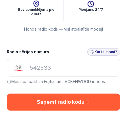
Bez apmeklējuma pie
Pieejams 24/7
dīlera
Honda radio kods — visi atbalstītie modeļi
Saņemt radio kodu
Radio sērijas numurs
Kur to atrast?
Mēs neatbalstām Fujitsu un JVCKENWOOD ierīces.
Saņemt radio kodu