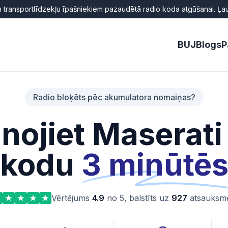
 transportlīdzekļu īpašniekiem pazaudētā radio koda atgūšanai. Ļaunp
BUJ
Blogs
P
Radio bloķēts pēc akumulatora nomaiņas?
nojiet Maserati
kodu
3 minūtē
Vērtējums
4.9
no 5, balstīts uz
927
atsauksm