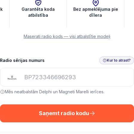
āk
Garantēta koda
Bez apmeklējuma pie
atbilstība
dīlera
Maserati radio kods — visi atbalstītie modeļi
Radio sērijas numurs
Kur to atrast?
Mēs neatbalstām Delphi un Magneti Marelli ierīces.
Saņemt radio kodu