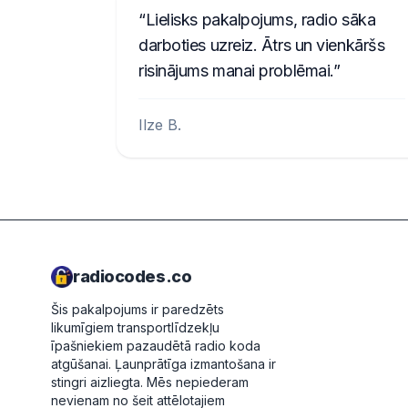
Lielisks pakalpojums, radio sāka
darboties uzreiz. Ātrs un vienkāršs
risinājums manai problēmai.
Ilze B.
radiocodes.co
Šis pakalpojums ir paredzēts
likumīgiem transportlīdzekļu
īpašniekiem pazaudētā radio koda
atgūšanai. Ļaunprātīga izmantošana ir
stingri aizliegta.
Mēs nepiederam
nevienam no šeit attēlotajiem