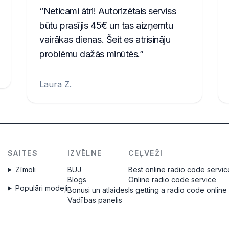
Neticami ātri! Autorizētais serviss
būtu prasījis 45€ un tas aizņemtu
vairākas dienas. Šeit es atrisināju
problēmu dažās minūtēs.
Laura Z.
SAITES
IZVĒLNE
CEĻVEŽI
Zīmoli
BUJ
Best online radio code servic
Blogs
Online radio code service
Populāri modeļi
Bonusi un atlaides
Is getting a radio code online
Vadības panelis