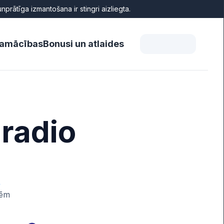
rātīga izmantošana ir stingri aizliegta.
amācības
Bonusi un atlaides
 radio
s
ēm