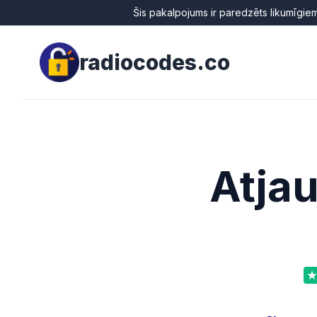
Šis pakalpojums ir paredzēts likumīgiem
radiocodes.co
Atjau