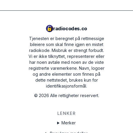
A2C1458550300001501
Y127
M117844
radiocodes.co
90145
Tjenesten er beregnet på rettmessige
bileiere som skal finne igjen en mistet
TVPQN2966H0123
radiokode. Misbruk er strengt forbudt.
Vi er ikke tilknyttet, representerer eller
T00BE174690622
har noen avtale med noen av de viste
registrerte varemerkene. Navn, logoer
E1994
og andre elementer som finnes på
АЗС023142000100003534
dette nettstedet, brukes kun for
identifikasjonsformål.
1023R123456
©
2026
Alle rettigheter reservert.
FA0926T1200576
LENKER
ANA008111
Merker