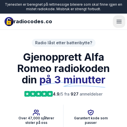
Tjenesten er beregnet på rettmessige bileiere som skal finne igjen en
mistet radiokode. Misbruk er strengt forbudt.
radiocodes.co
Ope
Radio låst etter batteribytte?
Gjenopprett Alfa
Romeo radiokoden
din
på 3 minutter
4.9
/5 fra
927
anmeldelser
Over 47,000 sjåfører
Garantert kode som
stoler på oss
passer