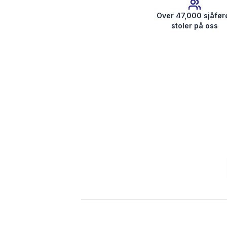
Over 47,000 sjåfør
stoler på oss
Få radiokoden