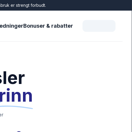
bruk er strengt forbudt.
ledninger
Bonuser & rabatter
ler
trinn
er