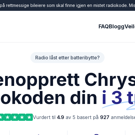
å rettmessige bileiere som skal finne igjen en mistet radiokode. Mis
FAQ
Blogg
Vei
Radio låst etter batteribytte?
enopprett Chrys
iokoden din
i 3 
Vurdert til
4.9
av 5 basert på
927
anmeldels