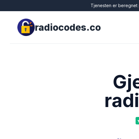
Tjenesten er beregnet p
radiocodes.co
Gj
rad