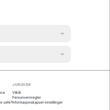
JURIDISK
vice
Vilkår
Personvernregler
ne safe?
Informasjonskapsel-innstillinger