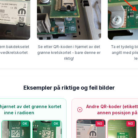
Ta et tydelig 
jern bakdekselet
Se etter QR-koden i hjørnet av det
angitt med pi
ovedkretskortet
grønne kretskortet - bare denne er
l
riktig!
Eksempler på riktige og feil bilder
hjørnet av det grønne kortet
Andre QR-koder (etikette
inne i radioen
annen posisjon på 
OK
OK
NO
NO