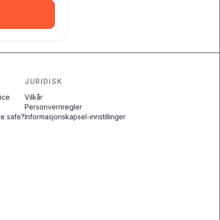
JURIDISK
vice
Vilkår
Personvernregler
ne safe?
Informasjonskapsel-innstillinger