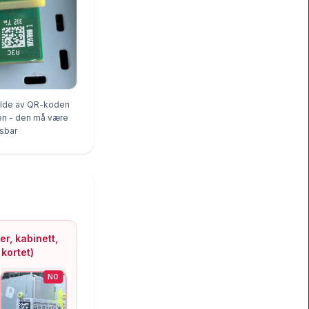
bilde av QR-koden
len - den må være
esbar
r, kabinett,
kortet)
NO