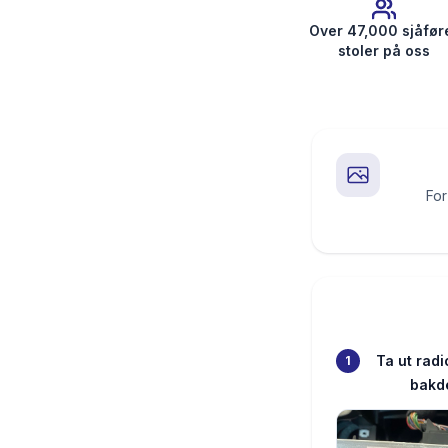
Over 47,000 sjåfør
stoler på oss
For
Ta ut radi
1
bakd