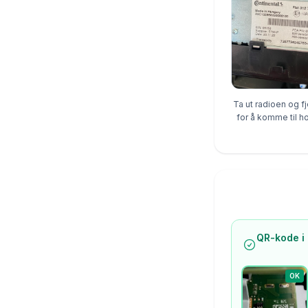
Ta ut radioen og f
for å komme til h
QR-kode i 
OK