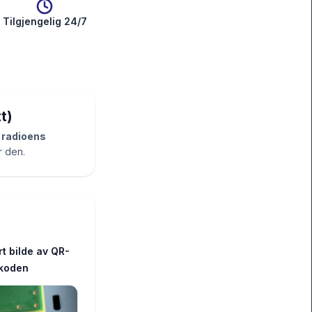
Tilgjengelig 24/7
t)
 radioens
r den.
rt bilde av QR-
koden