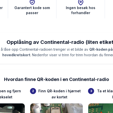
er
Garantert kode som
Ingen besøk hos
passer
forhandler
Opplåsing av Continental-radio (liten etiket
 å låse opp Continental-radioen trenger vi et bilde av
QR-koden på
hovedkretskort
. Nedenfor viser vi trinn for trinn hvordan du finne
Hvordan finne QR-koden i en Continental-radio
oen og fjern
Finn QR-koden i hjørnet
Ta et kla
2
3
ekselet
av kortet