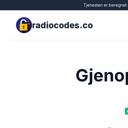
Tjenesten er beregnet p
radiocodes.co
Gjenop