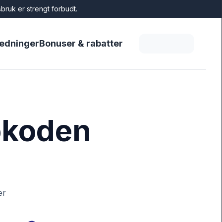
bruk er strengt forbudt.
ledninger
Bonuser & rabatter
iokoden
er