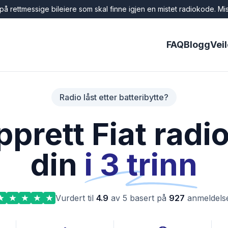
å rettmessige bileiere som skal finne igjen en mistet radiokode. Mis
FAQ
Blogg
Vei
Radio låst etter batteribytte?
prett Fiat rad
din
i 3 trinn
Vurdert til
4.9
av 5 basert på
927
anmeldels