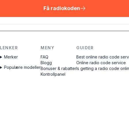
Få radiokoden
LENKER
MENY
GUIDER
Merker
FAQ
Best online radio code ser
Blogg
Online radio code service
Populære modeller
Bonuser & rabatter
Is getting a radio code onli
Kontrollpanel