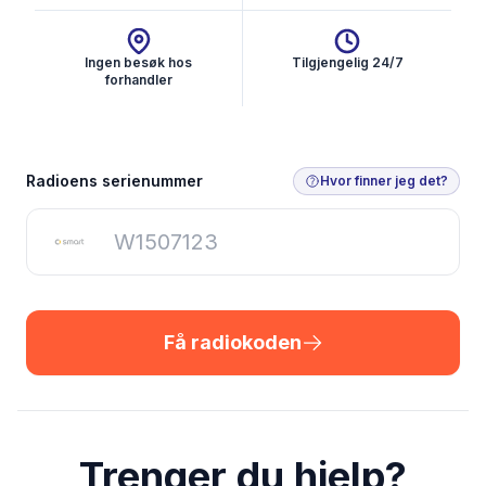
Ingen besøk hos
Tilgjengelig 24/7
forhandler
Få radiokoden
Radioens serienummer
Hvor finner jeg det?
Få radiokoden
Trenger du hjelp?