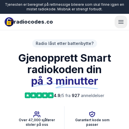
Tjenesten er beregnet på rettmessige bileiere som skal finne igjen en
mistet radiokode. Misbruk er strengt forbudt.
radiocodes.co
Ope
Radio låst etter batteribytte?
Gjenopprett Smart
radiokoden din
på 3 minutter
4.9
/5 fra
927
anmeldelser
Over 47,000 sjåfører
Garantert kode som
stoler på oss
passer