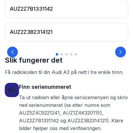
AUZ2Z7B1331142
AUZ2Z3B2314121
Slik fungerer det
Få radiokoden til din Audi A3 på nett i tre enkle trinn.
Finn serienummeret
📸
Ta ut radioen eller åpne servicemenyen og skriv
ned serienummeret (se etter numre som
AUZ5Z4C5221241, AUZ1Z4K3201151,
AUZ2Z7B1331142 og AUZ2Z3B2314121). Klare
bilder hjelper oss med verifiseringen.