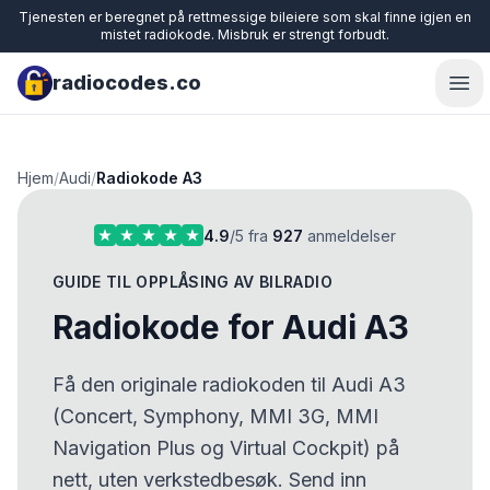
Tjenesten er beregnet på rettmessige bileiere som skal finne igjen en
mistet radiokode. Misbruk er strengt forbudt.
radiocodes.co
Ope
Hjem
/
Audi
/
Radiokode A3
4.9
/5 fra
927
anmeldelser
GUIDE TIL OPPLÅSING AV BILRADIO
Radiokode for Audi A3
Få den originale radiokoden til Audi A3
(Concert, Symphony, MMI 3G, MMI
Navigation Plus og Virtual Cockpit) på
nett, uten verkstedbesøk. Send inn