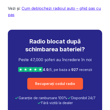
Vezi și
:
Cum deblochezi radioul auto – ghid pas cu
pas
Radio blocat după
schimbarea bateriei?
Peste 47,000 șoferi au încredere în noi
4.9
/5, pe baza a
927
recenzii
Recuperați codul radio
Garanție de rambursare 100%
Disponibil 24/7
Fără vizită la dealer