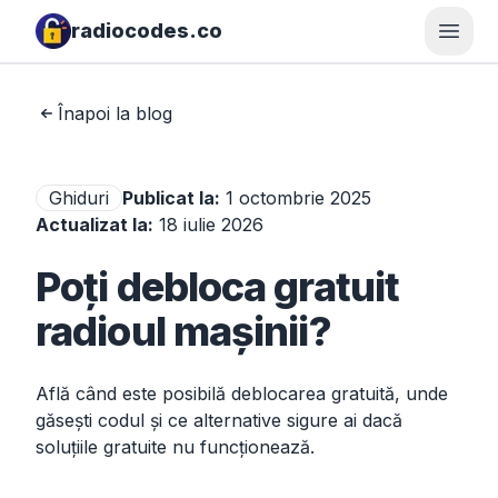
radiocodes.co
Desch
Înapoi la blog
Ghiduri
Publicat la
:
1 octombrie 2025
Actualizat la
:
18 iulie 2026
Poți debloca gratuit
radioul mașinii?
Află când este posibilă deblocarea gratuită, unde
găsești codul și ce alternative sigure ai dacă
soluțiile gratuite nu funcționează.