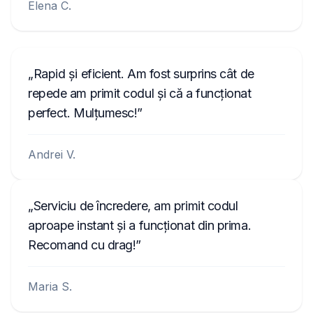
de pe carcasa. Exemple de numere:
Elena C.
542533, 10014744, U1001 L4744,
GEB29013851, 954LR052,
FBPE066260EW, BJ001841,
Rapid și eficient. Am fost surprins cât de
BP5022S0692058
.
repede am primit codul și că a funcționat
perfect. Mulțumesc!
Andrei V.
Serviciu de încredere, am primit codul
aproape instant și a funcționat din prima.
Recomand cu drag!
Maria S.