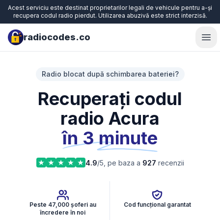
Acest serviciu este destinat proprietarilor legali de vehicule pentru a-și
recupera codul radio pierdut. Utilizarea abuzivă este strict interzisă.
radiocodes.co
Ope
Radio blocat după schimbarea bateriei?
Recuperați codul
radio Acura
în 3 minute
4.9
/5, pe baza a
927
recenzii
Peste 47,000 șoferi au
Cod funcțional garantat
încredere în noi