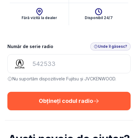
Fără vizită la dealer
Disponibil 24/7
Obțineți codul radio
Număr de serie radio
Unde îl găsesc?
Nu suportăm dispozitivele Fujitsu și JVCKENWOOD.
Obțineți codul radio