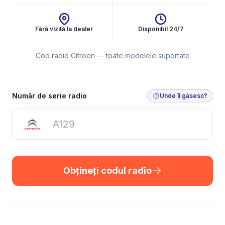
Fără vizită la dealer
Disponibil 24/7
Cod radio Citroen — toate modelele suportate
Obțineți codul radio
Număr de serie radio
Unde îl găsesc?
Obțineți codul radio