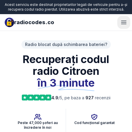
Acest serviciu este destinat proprietarilor legali de vehicule pentru a-și
recupera codul radio pierdut. Utilizarea abuzivă este strict interzisă.
radiocodes.co
Ope
Radio blocat după schimbarea bateriei?
Recuperați codul
radio Citroen
în 3 minute
4.9
/5, pe baza a
927
recenzii
Peste 47,000 șoferi au
Cod funcțional garantat
încredere în noi