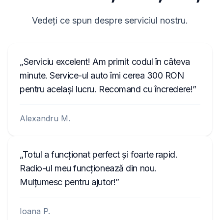
8200057681TJ823
Vedeți ce spun despre serviciul nostru.
281155248RTK123
2210AH0W1507123
Serviciu excelent! Am primit codul în câteva
A2C1458550300001501
minute. Service-ul auto îmi cerea 300 RON
pentru același lucru. Recomand cu încredere!
C70000001234
Alexandru M.
Totul a funcționat perfect și foarte rapid.
Radio-ul meu funcționează din nou.
Mulțumesc pentru ajutor!
Ioana P.