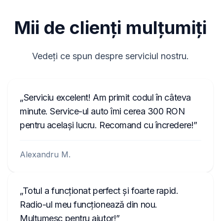
M117844
Mii de clienți mulțumiți
90145
TVPQN2966H0123
Vedeți ce spun despre serviciul nostru.
T00BE174690622
E1994
Serviciu excelent! Am primit codul în câteva
АЗС023142000100003534
minute. Service-ul auto îmi cerea 300 RON
1023R123456
pentru același lucru. Recomand cu încredere!
FA0926T1200576
Alexandru M.
ANA008111
C70000001234
Totul a funcționat perfect și foarte rapid.
Radio-ul meu funcționează din nou.
Mulțumesc pentru ajutor!