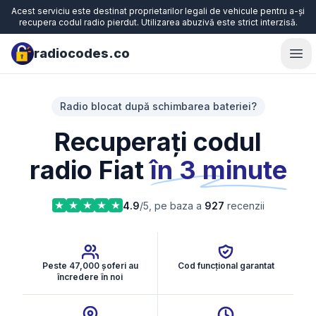
Acest serviciu este destinat proprietarilor legali de vehicule pentru a-și
recupera codul radio pierdut. Utilizarea abuzivă este strict interzisă.
radiocodes.co
Ope
Radio blocat după schimbarea bateriei?
Recuperați codul
radio Fiat
în 3 minute
4.9
/5, pe baza a
927
recenzii
Peste 47,000 șoferi au
Cod funcțional garantat
încredere în noi