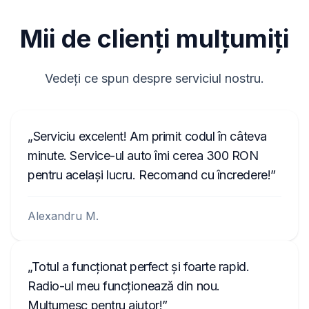
M117844
Mii de clienți mulțumiți
90145
TVPQN2966H0123
Vedeți ce spun despre serviciul nostru.
T00BE174690622
E1994
Serviciu excelent! Am primit codul în câteva
АЗС023142000100003534
minute. Service-ul auto îmi cerea 300 RON
1023R123456
pentru același lucru. Recomand cu încredere!
FA0926T1200576
Alexandru M.
ANA008111
Totul a funcționat perfect și foarte rapid.
Radio-ul meu funcționează din nou.
Mulțumesc pentru ajutor!