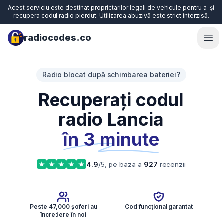
Acest serviciu este destinat proprietarilor legali de vehicule pentru a-și
recupera codul radio pierdut. Utilizarea abuzivă este strict interzisă.
radiocodes.co
Ope
Radio blocat după schimbarea bateriei?
Recuperați codul
radio Lancia
în 3 minute
4.9
/5, pe baza a
927
recenzii
Peste 47,000 șoferi au
Cod funcțional garantat
încredere în noi