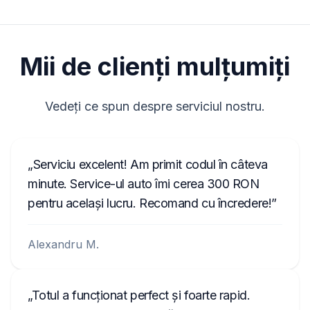
Marelli.
W1507123
7801HN0Y1234567
Mii de clienți mulțumiți
067003105800D5910079026514
00790
Vedeți ce spun despre serviciul nostru.
Serviciu excelent! Am primit codul în câteva
minute. Service-ul auto îmi cerea 300 RON
pentru același lucru. Recomand cu încredere!
Alexandru M.
Totul a funcționat perfect și foarte rapid.