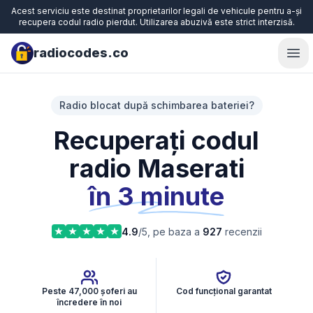
Acest serviciu este destinat proprietarilor legali de vehicule pentru a-și
recupera codul radio pierdut. Utilizarea abuzivă este strict interzisă.
radiocodes.co
Ope
Radio blocat după schimbarea bateriei?
Recuperați codul
radio Maserati
în 3 minute
4.9
/5, pe baza a
927
recenzii
Peste 47,000 șoferi au
Cod funcțional garantat
încredere în noi